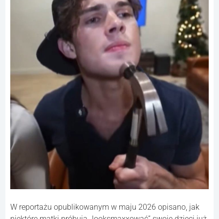
W reportażu opublikowanym w maju 2026 opisano, jak
niektóre matki próbują „looksmaxxować” swoje dzieci już