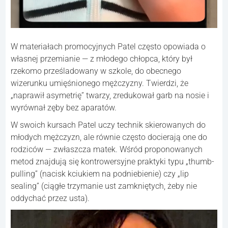
W materiałach promocyjnych Patel często opowiada o
własnej przemianie — z młodego chłopca, który był
rzekomo prześladowany w szkole, do obecnego
wizerunku umięśnionego mężczyzny. Twierdzi, że
„naprawił asymetrię” twarzy, zredukował garb na nosie i
wyrównał zęby bez aparatów.
W swoich kursach Patel uczy technik skierowanych do
młodych mężczyzn, ale równie często docierają one do
rodziców — zwłaszcza matek. Wśród proponowanych
metod znajdują się kontrowersyjne praktyki typu „thumb-
pulling” (nacisk kciukiem na podniebienie) czy „lip
sealing” (ciągłe trzymanie ust zamkniętych, żeby nie
oddychać przez usta).