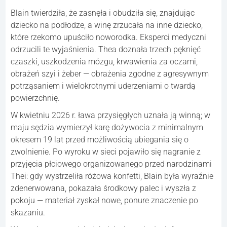
Blain twierdziła, że zasnęła i obudziła się, znajdując
dziecko na podłodze, a winę zrzucała na inne dziecko,
które rzekomo upuściło noworodka. Eksperci medyczni
odrzucili te wyjaśnienia. Thea doznała trzech pęknięć
czaszki, uszkodzenia mózgu, krwawienia za oczami,
obrażeń szyi i żeber — obrażenia zgodne z agresywnym
potrząsaniem i wielokrotnymi uderzeniami o twardą
powierzchnię.
W kwietniu 2026 r. ława przysięgłych uznała ją winną; w
maju sędzia wymierzył karę dożywocia z minimalnym
okresem 19 lat przed możliwością ubiegania się o
zwolnienie. Po wyroku w sieci pojawiło się nagranie z
przyjęcia płciowego organizowanego przed narodzinami
Thei: gdy wystrzeliła różowa konfetti, Blain była wyraźnie
zdenerwowana, pokazała środkowy palec i wyszła z
pokoju — materiał zyskał nowe, ponure znaczenie po
skazaniu.