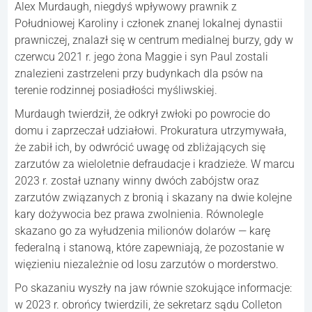
Alex Murdaugh, niegdyś wpływowy prawnik z
Południowej Karoliny i członek znanej lokalnej dynastii
prawniczej, znalazł się w centrum medialnej burzy, gdy w
czerwcu 2021 r. jego żona Maggie i syn Paul zostali
znalezieni zastrzeleni przy budynkach dla psów na
terenie rodzinnej posiadłości myśliwskiej.
Murdaugh twierdził, że odkrył zwłoki po powrocie do
domu i zaprzeczał udziałowi. Prokuratura utrzymywała,
że zabił ich, by odwrócić uwagę od zbliżających się
zarzutów za wieloletnie defraudacje i kradzieże. W marcu
2023 r. został uznany winny dwóch zabójstw oraz
zarzutów związanych z bronią i skazany na dwie kolejne
kary dożywocia bez prawa zwolnienia. Równolegle
skazano go za wyłudzenia milionów dolarów — karę
federalną i stanową, które zapewniają, że pozostanie w
więzieniu niezależnie od losu zarzutów o morderstwo.
Po skazaniu wyszły na jaw równie szokujące informacje:
w 2023 r. obrońcy twierdzili, że sekretarz sądu Colleton