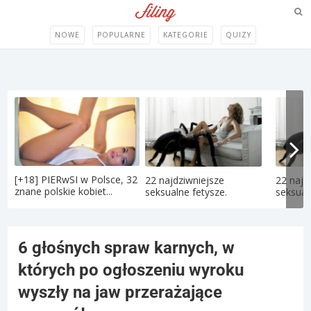
NOWE
POPULARNE
KATEGORIE
QUIZY
[+18] PIERwSI w Polsce, 32
22 najdziwniejsze
22 najd
znane polskie kobiet...
seksualne fetysze.
seksual
6 głośnych spraw karnych, w
których po ogłoszeniu wyroku
wyszły na jaw przerażające