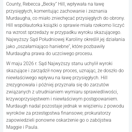
County, Rebecca „Becky” Hill, wpływała na ławę
przysięgłych, komentując zachowanie i zeznania
Murdaugha, co miało zniechęcać przysięgłych do obrony.
Hill współautorka książki o sprawie miała rzekomo liczyć
na wzrost sprzedaży w przypadku wyroku skazującego.
Najwyższy Sąd Południowej Karoliny określił jej działania
jako „oszałamiająco haniebne”, które pozbawiły
Murdaugha prawa do uczciwego procesu.
W maju 2026 r. Sąd Najwyższy stanu uchylił wyroki
skazujące i zarządził nowy proces, uznając, że doszło do
niewłaściwego wpływu na ławę przysięgłych. Hill
zrezygnowała i później przyznała się do zarzutów
związanych z utrudnianiem wymiaru sprawiedliwości,
krzywoprzysięstwem i niewłaściwym postępowaniem.
Murdaugh nadal pozostaje jednak w więzieniu z powodu
wyroków za przestępstwa finansowe; prokuratorzy
zapowiedzieli ponowne oskarżenie go o zabójstwa
Maggie i Paula.