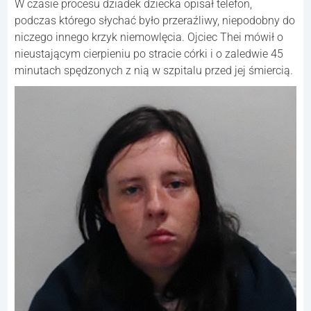
W czasie procesu dziadek dziecka opisał telefon,
podczas którego słychać było przeraźliwy, niepodobny do
niczego innego krzyk niemowlęcia. Ojciec Thei mówił o
nieustającym cierpieniu po stracie córki i o zaledwie 45
minutach spędzonych z nią w szpitalu przed jej śmiercią.