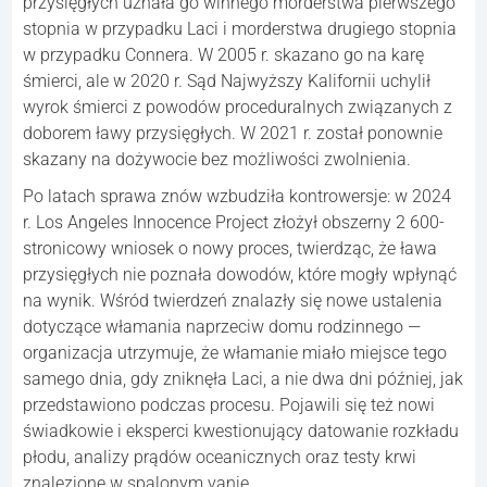
przysięgłych uznała go winnego morderstwa pierwszego
stopnia w przypadku Laci i morderstwa drugiego stopnia
w przypadku Connera. W 2005 r. skazano go na karę
śmierci, ale w 2020 r. Sąd Najwyższy Kalifornii uchylił
wyrok śmierci z powodów proceduralnych związanych z
doborem ławy przysięgłych. W 2021 r. został ponownie
skazany na dożywocie bez możliwości zwolnienia.
Po latach sprawa znów wzbudziła kontrowersje: w 2024
r. Los Angeles Innocence Project złożył obszerny 2 600-
stronicowy wniosek o nowy proces, twierdząc, że ława
przysięgłych nie poznała dowodów, które mogły wpłynąć
na wynik. Wśród twierdzeń znalazły się nowe ustalenia
dotyczące włamania naprzeciw domu rodzinnego —
organizacja utrzymuje, że włamanie miało miejsce tego
samego dnia, gdy zniknęła Laci, a nie dwa dni później, jak
przedstawiono podczas procesu. Pojawili się też nowi
świadkowie i eksperci kwestionujący datowanie rozkładu
płodu, analizy prądów oceanicznych oraz testy krwi
znalezione w spalonym vanie.