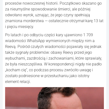
procesów nowoczesnej historii. Początkowo skazano go
za nieumyślne spowodowanie śmierci, ale później
odwołano wyrok, uznając, że jego czyny spełniają
znamiona morderstwa — ostatecznie otrzymał karę 13 lat
i pięciu miesięcy.
Po latach i po odbyciu części kary ujawniono 1 709
wiadomości WhatsApp wymienionych między nim a
Reevą. Pośród czułych wiadomości pojawiały się jednak
także sygnały problemów: obawy Reevy przed jego
wybuchami, zazdrością i zachowaniami, które sprawiały,
że była nieszczęśliwa. W korespondencji nigdy nie padło
„kocham cię”, co podczas procesu zwróciło uwagę i
zostało podniesione w przesłuchaniu jako istotny
element relacji.