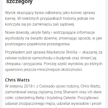
szczegóły
Wyrok skazujący bywa odbierany jako koniec sprawy
karnej. W niektórych przypadkach historia jednak nie
kończyła się po zamknięciu sali sądowej.
Nowe dowody, ukryte fakty i wstrząsające informacje
wychodziły na światło dzienne, zmieniając sposób, w jaki
postrzegano popełnione przestępstwa.
Przykładem jest sprawa Mackenzie Shirilla — skazanej za
celowe rozbicie samochodu o budynek oraz śmierć jej
chłopaka i przyjaciela. Poniżej sześć wyroków, po których
ujawniono jeszcze mroczniejsze okoliczności.
Chris Watts
W sierpniu 2018 r. z Colorado ojciec rodziny, Chris Watts,
zamordował swoją ciężarną żonę Shanann oraz ich dwie
córki: czteroletnią Bellę i trzyletnią Celeste. Początkowo
udawał zrozpaczonego męża, udzielał wywiadów i prosił