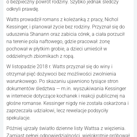
o bezpieczny powrót rodziny. Szybko jednak śledczy
odkryli prawdę.
Watts prowadził romans z koleżanką z pracy, Nichol
Kessinger, i planował życie bez rodziny. Przyznał się do
uduszenia Shanann oraz zabicia córek, a ciała porzucił
na terenie pola naftowego, gdzie pracował: żonę
pochował w płytkim grobie, a dzieci umieścił w
oddzielnych zbiornikach z ropą.
W listopadzie 2018 r. Watts przyznał się do winy i
otrzymał pięć dożywoci bez możliwości zwolnienia
warunkowego. Po skazaniu ujawniono tysiące stron
dokumentów śledztwa — m.in. wyszukiwania Kessinger
w internecie dotyczące kochanek i reakcji publicznej na
głośne romanse. Kessinger nigdy nie została oskarżona i
zaprzeczała udziałowi, lecz rewelacje podsyciły
spekulacje.
Później ujrzały światło dzienne listy Wattsa z więzienia.
Zamiast pełnej odpowiedzialności, wielokrotnie próbował