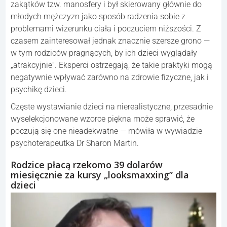
zakątków tzw. manosfery i był skierowany głównie do
młodych mężczyzn jako sposób radzenia sobie z
problemami wizerunku ciała i poczuciem niższości. Z
czasem zainteresował jednak znacznie szersze grono —
w tym rodziców pragnących, by ich dzieci wyglądały
„atrakcyjnie”. Eksperci ostrzegają, że takie praktyki mogą
negatywnie wpływać zarówno na zdrowie fizyczne, jak i
psychikę dzieci.
Częste wystawianie dzieci na nierealistyczne, przesadnie
wyselekcjonowane wzorce piękna może sprawić, że
poczują się one nieadekwatne — mówiła w wywiadzie
psychoterapeutka Dr Sharon Martin.
Rodzice płacą rzekomo 39 dolarów
miesięcznie za kursy „looksmaxxing” dla
dzieci