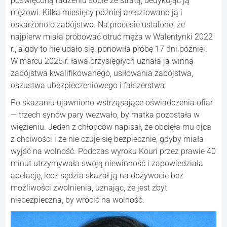
poświęconą radzeniu sobie ze stratą, dedykując ją
mężowi. Kilka miesięcy później aresztowano ją i
oskarżono o zabójstwo. Na procesie ustalono, że
najpierw miała próbować otruć męża w Walentynki 2022
r., a gdy to nie udało się, ponowiła próbę 17 dni później.
W marcu 2026 r. ława przysięgłych uznała ją winną
zabójstwa kwalifikowanego, usiłowania zabójstwa,
oszustwa ubezpieczeniowego i fałszerstwa.
Po skazaniu ujawniono wstrząsające oświadczenia ofiar
— trzech synów pary wezwało, by matka pozostała w
więzieniu. Jeden z chłopców napisał, że obcięła mu ojca
z chciwości i że nie czuje się bezpiecznie, gdyby miała
wyjść na wolność. Podczas wyroku Kouri przez prawie 40
minut utrzymywała swoją niewinność i zapowiedziała
apelację, lecz sędzia skazał ją na dożywocie bez
możliwości zwolnienia, uznając, że jest zbyt
niebezpieczna, by wrócić na wolność.