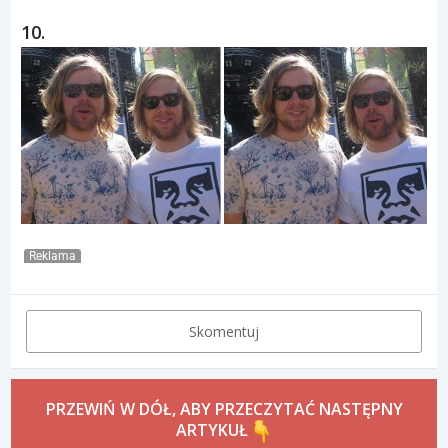
10.
Reklama
Skomentuj
PRZEWIŃ W DÓŁ, ABY PRZECZYTAĆ NASTĘPNY
ARTYKUŁ