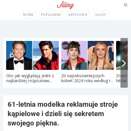
NOWE
POPULARNE
KATEGORIE
QUIZY
Oto jak wyglądają jedni z
20 najseksowniejszych
Znani a
najbardziej rozpoznaw...
kobiet 2024 roku według r...
hitów la
61-letnia modelka reklamuje stroje
kąpielowe i dzieli się sekretem
swojego piękna.