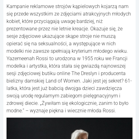
Kampanie reklamowe strojów kąpielowych kojarzą nam
się przede wszystkim ze zdjęciami atrakcyjnych młodych
kobiet, które przyciągają uwagę bardziej, niż
prezentowane przez nie letnie kreacje. Okazuje się, że
sesje zdjęciowe ukazujące skąpe stroje nie muszą
opierać się na seksualności, a występujące w nich
modelki nie zawsze spełniają kryterium młodego wieku.
Yazemeenah Rossi to urodzona w 1955 roku we Francji
modelka i artystka, która stała się gwiazdą najnowszej
sesji zdjęciowej butiku online The Dreslyn i producenta
bielizny damskiej Land of Women. Jaki jest jej sekret? 61-
latka, która jest już babcią dwojga dzieci zawdzięcza
swoją urodę regularnym zabiegom pielęgnacyjnym i
zdrowej diecie. „Żywiłam się ekologicznie, zanim to było
modne.” – wyznaje piękna i wiecznie młoda Rossi.