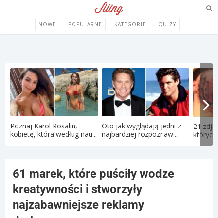
NOWE
POPULARNE
KATEGORIE
QUIZY
Poznaj Karol Rosalin,
Oto jak wyglądają jedni z
21 zdję
kobietę, która według nau...
najbardziej rozpoznaw...
których 
61 marek, które puściły wodze
kreatywności i stworzyły
najzabawniejsze reklamy