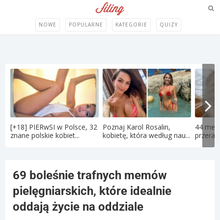
NOWE
POPULARNE
KATEGORIE
QUIZY
[+18] PIERwSI w Polsce, 32
Poznaj Karol Rosalin,
44 memy
znane polskie kobiet...
kobietę, która według nau...
przerabi
69 boleśnie trafnych memów
pielęgniarskich, które idealnie
oddają życie na oddziale