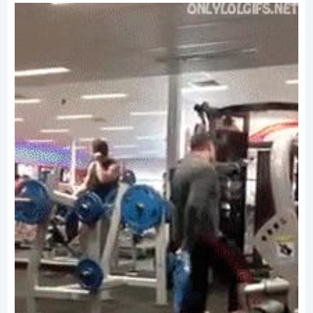
12. Mimo przeciwności losu pamiętaj aby się
nigdy nie poddawać.