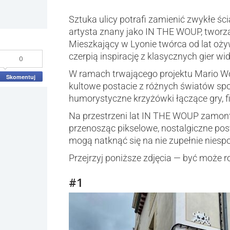
Sztuka ulicy potrafi zamienić zwykłe śc
artysta znany jako IN THE WOUP, tworz
Mieszkający w Lyonie twórca od lat oży
czerpią inspirację z klasycznych gier w
0
W ramach trwającego projektu Mario Wor
Skomentuj
kultowe postacie z różnych światów sp
humorystyczne krzyżówki łączące gry, fi
Na przestrzeni lat IN THE WOUP zamont
przenosząc pikselowe, nostalgiczne pos
mogą natknąć się na nie zupełnie niesp
Przejrzyj poniższe zdjęcia — być może r
#1