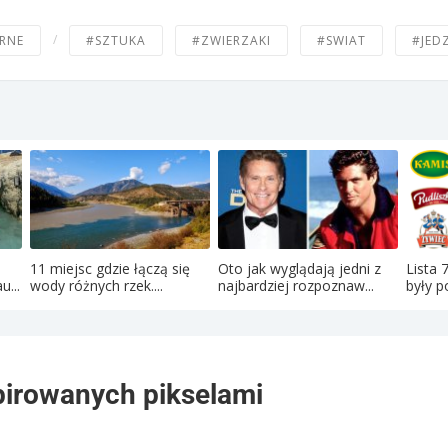
/
RNE
#SZTUKA
#ZWIERZAKI
#SWIAT
#JED
11 miejsc gdzie łączą się
Oto jak wyglądają jedni z
Lista 
u...
wody różnych rzek....
najbardziej rozpoznaw...
były po
pirowanych pikselami