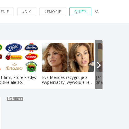
ZENIE
#DIY
#EMOCJE
QUIZY
71 firm, które kiedyś
Eva Mendes rezygnuje z
[+18] PIERwSI w 
lskie ale zo...
wypełniaczy, wywołuje re...
znane polskie kobi
Reklama