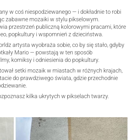
iany w coś niespodziewanego — i dokładnie to robi
ąc zabawne mozaiki w stylu pikselowym.
wia przestrzeń publiczną kolorowymi pracami, które
ideo, popkultury i wspomnień z dzieciństwa.
ldz artysta wyobraża sobie, co by się stało, gdyby
otkały Mario — powstają w ten sposób
lmy, komiksy i odniesienia do popkultury.
ował setki mozaik w miastach w różnych krajach,
tacie do prawdziwego świata, gdzie przechodnie
odziewanie.
ozpoznasz kilka ukrytych w pikselach twarzy.