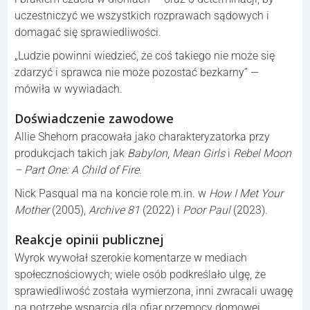
uczestniczyć we wszystkich rozprawach sądowych i
domagać się sprawiedliwości.
„Ludzie powinni wiedzieć, że coś takiego nie może się
zdarzyć i sprawca nie może pozostać bezkarny” —
mówiła w wywiadach.
Doświadczenie zawodowe
Allie Shehorn pracowała jako charakteryzatorka przy
produkcjach takich jak
Babylon
,
Mean Girls
i
Rebel Moon
– Part One: A Child of Fire
.
Nick Pasqual ma na koncie role m.in. w
How I Met Your
Mother
(2005),
Archive 81
(2022) i
Poor Paul
(2023).
Reakcje opinii publicznej
Wyrok wywołał szerokie komentarze w mediach
społecznościowych; wiele osób podkreślało ulgę, że
sprawiedliwość została wymierzona, inni zwracali uwagę
na potrzebę wsparcia dla ofiar przemocy domowej.