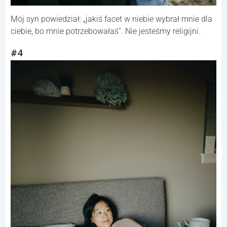
Mój syn powiedział: „jakiś facet w niebie wybrał mnie dla
ciebie, bo mnie potrzebowałaś”. Nie jesteśmy religijni.
#4