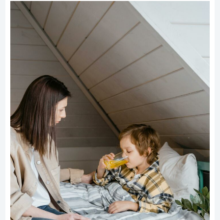
Mój syn powiedział do dziadka: „Pamiętasz, gdy byliśmy
najlepszymi przyjaciółmi w tamtym życiu, podczas
wojny?”
#10