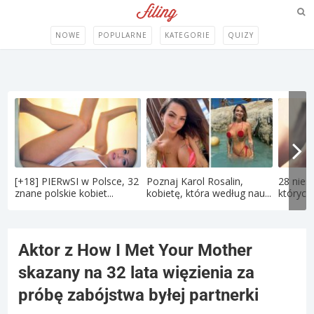
NOWE
POPULARNE
KATEGORIE
QUIZY
[+18] PIERwSI w Polsce, 32
Poznaj Karol Rosalin,
28 nies
znane polskie kobiet...
kobietę, która według nau...
których 
Aktor z How I Met Your Mother
skazany na 32 lata więzienia za
próbę zabójstwa byłej partnerki