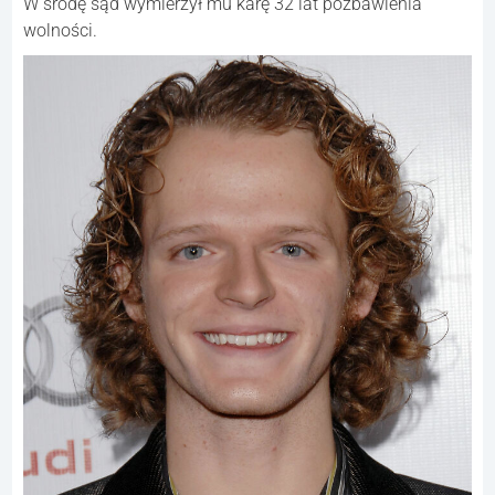
W środę sąd wymierzył mu karę 32 lat pozbawienia
wolności.