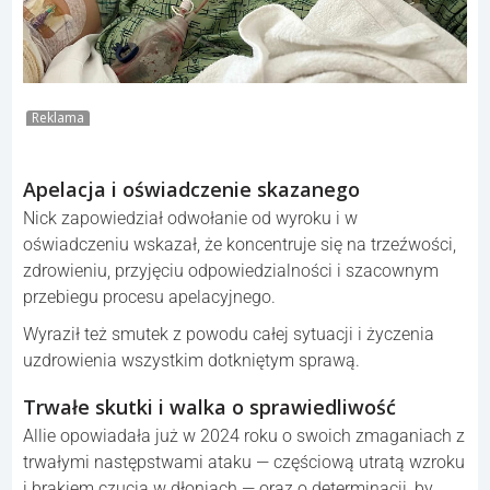
Reklama
Apelacja i oświadczenie skazanego
Nick zapowiedział odwołanie od wyroku i w
oświadczeniu wskazał, że koncentruje się na trzeźwości,
zdrowieniu, przyjęciu odpowiedzialności i szacownym
przebiegu procesu apelacyjnego.
Wyraził też smutek z powodu całej sytuacji i życzenia
uzdrowienia wszystkim dotkniętym sprawą.
Trwałe skutki i walka o sprawiedliwość
Allie opowiadała już w 2024 roku o swoich zmaganiach z
trwałymi następstwami ataku — częściową utratą wzroku
i brakiem czucia w dłoniach — oraz o determinacji, by