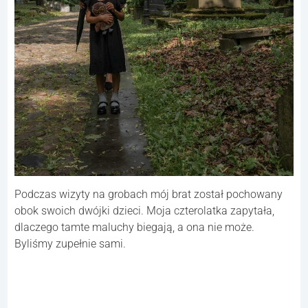
Podczas wizyty na grobach mój brat został pochowany
obok swoich dwójki dzieci. Moja czterolatka zapytała,
dlaczego tamte maluchy biegają, a ona nie może.
Byliśmy zupełnie sami.