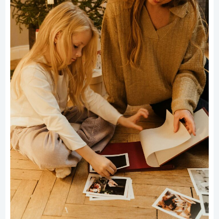
Mój syn powiedział, że „umierał w pożarze, zanim się
urodził”. Dziwne: urodził się 30 dni po tym, jak mój mąż,
strażak, zginął przy zawaleniu dachu. Syn o tym nie wie.
#8