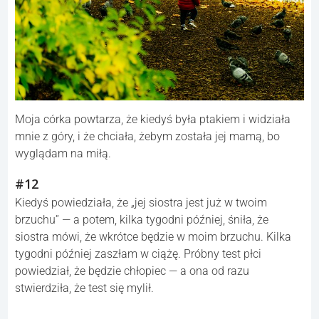
Mój siostrzeniec powiedział: „Co noc ktoś mnie budził i
chodził po moim pokoju… mieli czerwone oczy i nie mieli
twarzy ani ciała. Mogę zapytać, czy chcą cię zobaczyć?”
— Nie, dziękuję.
#11
Moja córka powtarza, że kiedyś była ptakiem i widziała