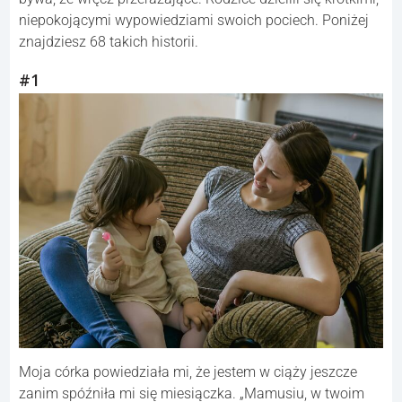
niepokojącymi wypowiedziami swoich pociech. Poniżej
znajdziesz 68 takich historii.
#1
Moja córka powiedziała mi, że jestem w ciąży jeszcze
zanim spóźniła mi się miesiączka. „Mamusiu, w twoim