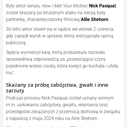
Były aktor serialu
How I Met Your Mother
,
Nick Pasqual
,
został skazany po brutalnym ataku na swoją byłą
partnerkę, charakteryzatorkę filmową
Allie Shehorn
.
36-letni aktor stawił się w sądzie we wtorek 2 czerwca,
gdy zapadł wyrok w sprawie, która wstrząsnęła opinią
publiczną.
Sędzia wymierzył karę, którą prokuratura nazwała
sprawiedliwą odpowiedzią za „przerażające czyny
popełnione wobec osoby, która kiedyś go kochała i ufała
mu”.
Skazany za próbę zabójstwa, gwałt i inne
zarzuty
Podczas procesu Nick Pasqual został uznany winnym
m.in. usiłowania zabójstwa, gwałtu, włamania oraz
przestępstw związanych z przemocą domową w związku
z napaścią z maja 2024 roku na Allie Shehorn.