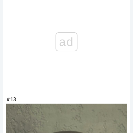
mnie z góry, i że chciała, żebym została jej mamą, bo
wyglądam na miłą.
#12
Kiedyś powiedziała, że „jej siostra jest już w twoim
brzuchu” — a potem, kilka tygodni później, śniła, że
siostra mówi, że wkrótce będzie w moim brzuchu. Kilka
tygodni później zaszłam w ciążę. Próbny test płci
powiedział, że będzie chłopiec — a ona od razu
stwierdziła, że test się mylił.
ad