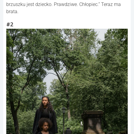
brzuszku jest dziecko. Prawdziwe. Chłopiec.” Teraz ma
brata.
#2