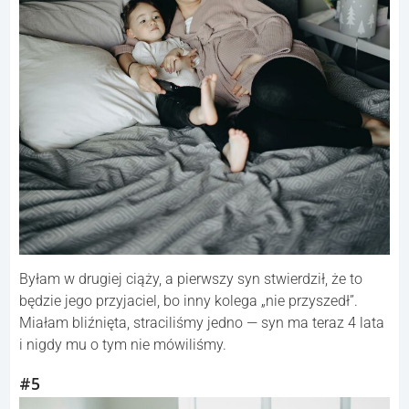
Byłam w drugiej ciąży, a pierwszy syn stwierdził, że to
będzie jego przyjaciel, bo inny kolega „nie przyszedł”.
Miałam bliźnięta, straciliśmy jedno — syn ma teraz 4 lata
i nigdy mu o tym nie mówiliśmy.
#5