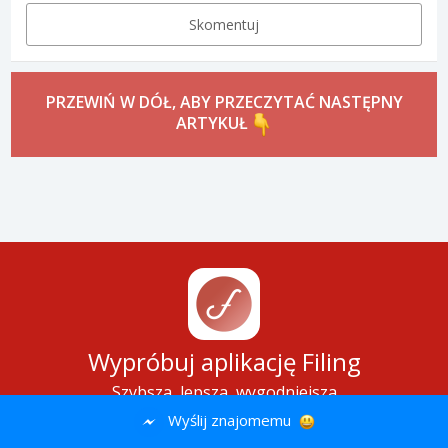
Skomentuj
PRZEWIŃ W DÓŁ, ABY PRZECZYTAĆ NASTĘPNY
ARTYKUŁ
Wyślij znajomemu