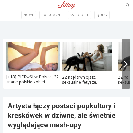
NOWE
POPULARNE
KATEGORIE
QUIZY
[+18] PIERwSI w Polsce, 32
22 najdziwniejsze
22 najd
znane polskie kobiet...
seksualne fetysze.
seksual
Artysta łączy postaci popkultury i
kreskówek w dziwne, ale świetnie
wyglądające mash-upy