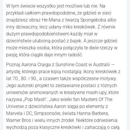
W tym świecie wszystko jest możliwe lub nie. Na
przykład całkiem prawdopodobne, że gdzieś w sieci
znajdziesz obraz He-Mana z twarzą Spongeboba albo
inny dziwaczny, lecz udany miks kreskówek. Z równie
dużym prawdopodobieństwem każdy miał w
dzieciństwie ulubioną postać z bajek. A jeszcze gdzieś
może mieszka osoba, która połączyła te dwie rzeczy w
pasję, która ciągle daje innym radość.
Poznaj Aarona Craiga z Sunshine Coast w Australii —
artystę, którego prace kipią nostalgią: ikony kreskówek z
lat 70., 80. i 90., a czasem także współczesne motywy.
Jego autorski projekt to zestawianie postaci z różnych
uniwersów animowanych w kreatywne mash-upy, które
nazywa „Pop Mash”. Jako wielki fan Masters Of The
Universe z dzieciństwa Aaron sięga po elementy z
Marvela i DC, Simpsonsów, świata Hanna-Barbera,
Warner Bros i wielu innych źródeł. Niektóre odniesienia
wychodzą poza klasyczne kreskówki i zahaczają o całą