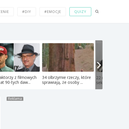
ZENIE
#DIY
#EMOCJE
QUIZY
aktorzy z filmowych
34 olbrzymie rzeczy, które
22 najdziwniejsze
lat 90-tych daw...
sprawiają, że osoby ...
seksualne fetysze
Reklama