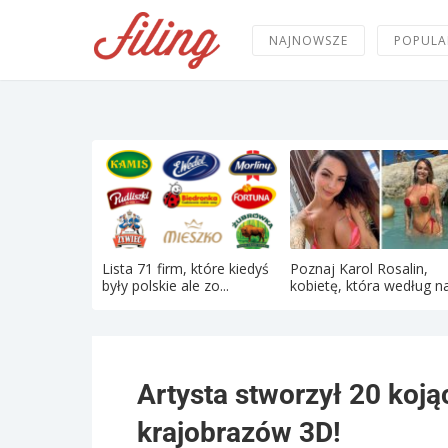
NAJNOWSZE
POPULA
Lista 71 firm, które kiedyś
Poznaj Karol Rosalin,
były polskie ale zo...
kobietę, która według na
Artysta stworzył 20 koj
krajobrazów 3D!