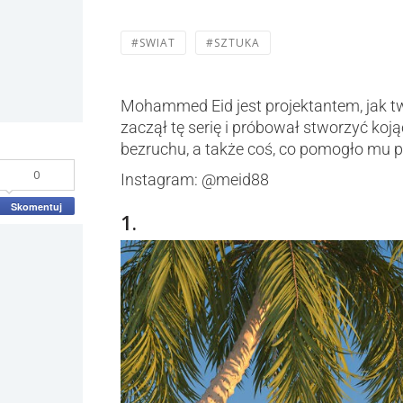
#SWIAT
#SZTUKA
Mohammed Eid jest projektantem, jak t
zaczął tę serię i próbował stworzyć koją
bezruchu, a także coś, co pomogło mu p
0
Instagram: @meid88
Skomentuj
1.