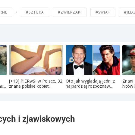
/
RNE
#SZTUKA
#ZWIERZAKI
#SWIAT
#JED
[+18] PIERwSI w Polsce, 32
Oto jak wyglądają jedni z
Znani 
u...
znane polskie kobiet...
najbardziej rozpoznaw...
hitów 
ących i zjawiskowych