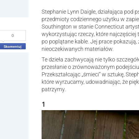
Stephanie Lynn Daigle, działająca pod
przedmioty codziennego użytku w zapier
Southington w stanie Connecticut artys
wykorzystując rzeczy, które najczęście
0
po poplątane kable. Jej prace pokazują,
Skomentuj
nieoczekiwanych materiałów.
Te dzieła zachwycają nie tylko szczegół
przesłanie o zrównoważonym podejściu
Przekształcając „śmieci” w sztukę, Ste
które wyrzucamy, udowadniając, że piękn
patrzymy.
1