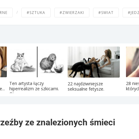
/
RNE
#SZTUKA
#ZWIERZAKI
#SWIAT
#JED
Ten artysta łączy
28 nie
22 najdziwniejsze
...
hiperrealizm ze szkicami.
któryc
seksualne fetysze.
Oto...
rzeźby ze znalezionych śmieci