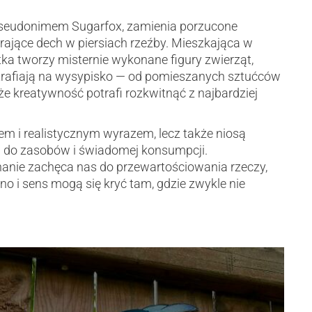
 pseudonimem Sugarfox, zamienia porzucone
ające dech w piersiach rzeźby. Mieszkająca w
tka tworzy misternie wykonane figury zwierząt,
j trafiają na wysypisko — od pomieszanych sztućców
 że kreatywność potrafi rozkwitnąć z najbardziej
em i realistycznym wyrazem, lecz także niosą
 do zasobów i świadomej konsumpcji.
phanie zachęca nas do przewartościowania rzeczy,
o i sens mogą się kryć tam, gdzie zwykle nie