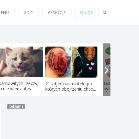
ZENIE
#DIY
#EMOCJE
QUIZY
samowitych rzeczy,
Lista 71 firm, któ
21 zdjęć nastolatek, po
h nie wiedziałeś...
były polskie ale zo
których obejrzeniu chce...
Reklama