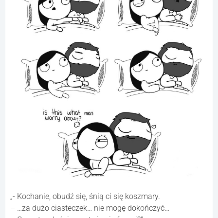
„- Kochanie, obudź się, śnią ci się koszmary.
– …za dużo ciasteczek… nie mogę dokończyć…