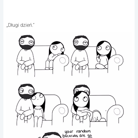
„Długi dzień.”