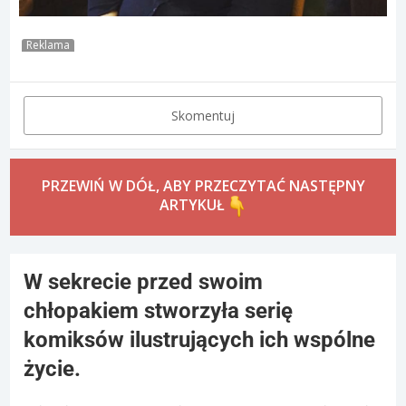
Reklama
Skomentuj
PRZEWIŃ W DÓŁ, ABY PRZECZYTAĆ NASTĘPNY
ARTYKUŁ
W sekrecie przed swoim
chłopakiem stworzyła serię
komiksów ilustrujących ich wspólne
życie.