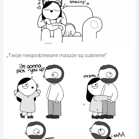
„Twoje niespodziewane masaże są cudowne!”