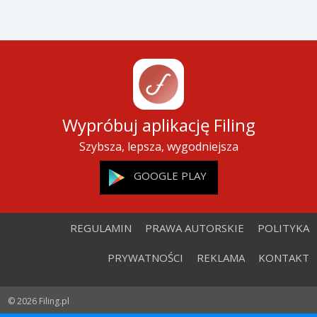
świata!”
Reklama
Skomentuj
PRZEWIŃ W DÓŁ, ABY PRZECZYTAĆ NASTĘPNY
ARTYKUŁ