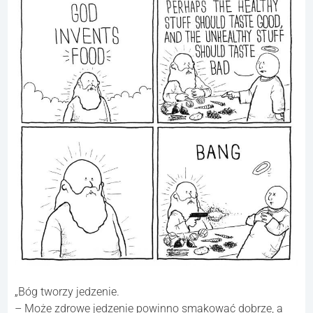
„Stary rodzinny muł. Stawał się coraz wolniejszy, ale
nadal był dobrym mułem. Marzył o tym, by wymordować
całą rodzinę, kiedy pójdzie spać. Ale nadal był starym,
dobrym mułem.”
8.