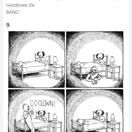
„Bóg tworzy jedzenie.
– Może zdrowe jedzenie powinno smakować dobrze, a
niezdrowe źle.
BANG.”
9.