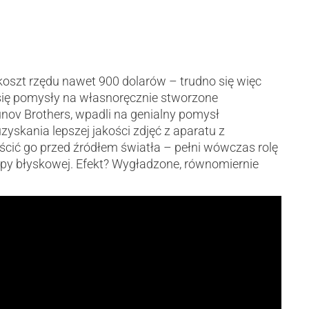
oszt rzędu nawet 900 dolarów – trudno się więc
 się pomysły na własnoręcznie stworzone
unov Brothers, wpadli na genialny pomysł
zyskania lepszej jakości zdjęć z aparatu z
ić go przed źródłem światła – pełni wówczas rolę
mpy błyskowej. Efekt? Wygładzone, równomiernie