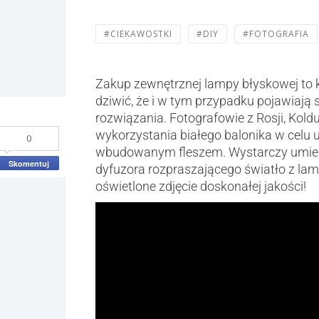
#CIEKAWOSTKI
#DIY
#FOTOGRAFIA
Zakup zewnętrznej lampy błyskowej to k
dziwić, że i w tym przypadku pojawiają
rozwiązania. Fotografowie z Rosji, Kold
wykorzystania białego balonika w celu u
0
wbudowanym fleszem. Wystarczy umieśc
Skomentuj
dyfuzora rozpraszającego światło z la
oświetlone zdjęcie doskonałej jakości!