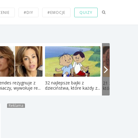
ZENIE
#DIY
#EMOCJE
QUIZY
endes rezygnuje z
32 najlepsze bajki z
21 zdjęć nastolat
iaczy, wywołuje re...
dzieciństwa, które każdy z...
których obejrzeniu
Reklama