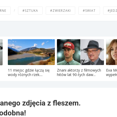
/
RNE
#SZTUKA
#ZWIERZAKI
#SWIAT
#JED
11 miejsc gdzie łączą się
Znani aktorzy z filmowych
Eva M
wody różnych rzek....
hitów lat 90-tych daw...
wypełn
danego zdjęcia z fleszem.
podobna!