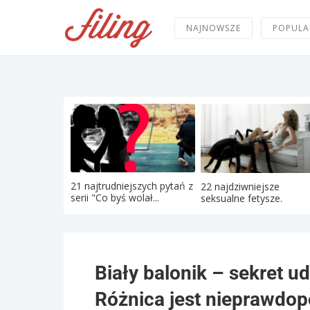
NAJNOWSZE
POPULA
21 najtrudniejszych pytań z
22 najdziwniejsze
serii "Co byś wolał...
seksualne fetysze.
Biały balonik – sekret u
Różnica jest nieprawdo