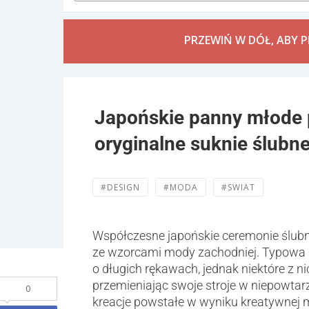
PRZEWIŃ W DÓŁ, ABY 
Japońskie panny młode p
oryginalne suknie ślubne
#DESIGN
#MODA
#SWIAT
Współczesne japońskie ceremonie ślubne
ze wzorcami mody zachodniej. Typowa 
o długich rękawach, jednak niektóre z 
przemieniając swoje stroje w niepowtar
0
kreacje powstałe w wyniku kreatywnej 