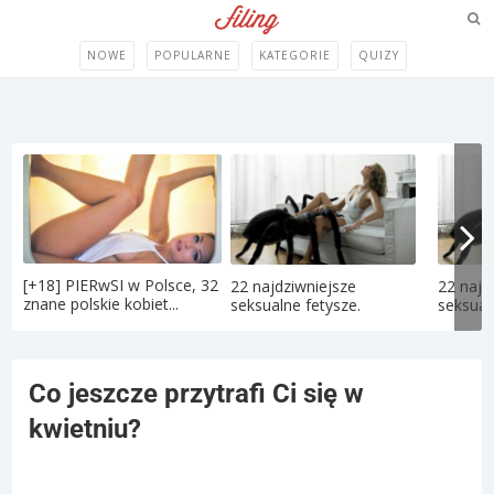
NOWE
POPULARNE
KATEGORIE
QUIZY
[+18] PIERwSI w Polsce, 32
22 najdziwniejsze
22 najd
znane polskie kobiet...
seksualne fetysze.
seksual
Co jeszcze przytrafi Ci się w
kwietniu?