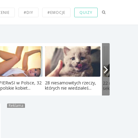
ZENIE
#DIY
#EMOCJE
QUIZY
PIERwSI w Polsce, 32
28 niesamowitych rzeczy,
22 najdziwniejsze
polskie kobiet...
których nie wiedziałeś...
seksualne fetysze
Reklama