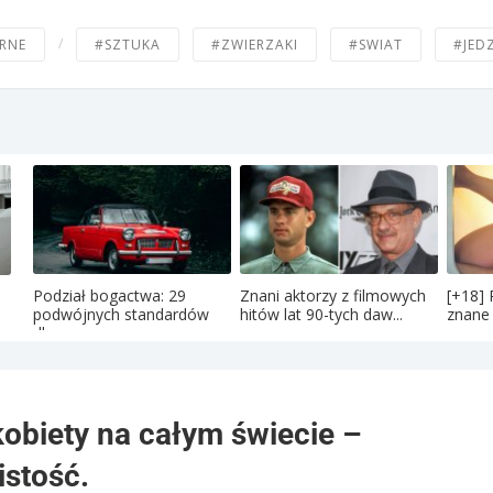
/
RNE
#SZTUKA
#ZWIERZAKI
#SWIAT
#JED
Podział bogactwa: 29
Znani aktorzy z filmowych
[+18] 
podwójnych standardów
hitów lat 90-tych daw...
znane 
dla ...
obiety na całym świecie –
istość.