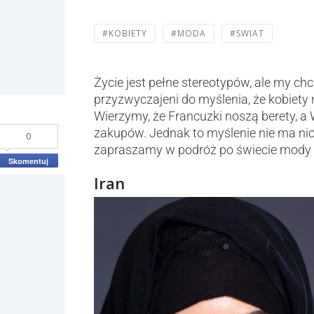
#KOBIETY
#MODA
#SWIAT
Życie jest pełne stereotypów, ale my c
przyzwyczajeni do myślenia, że kobiety
Wierzymy, że Francuzki noszą berety, a
zakupów. Jednak to myślenie nie ma nic
0
zapraszamy w podróż po świecie mody k
Skomentuj
Iran