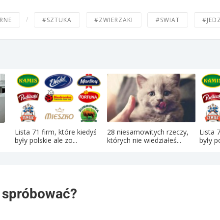
/
RNE
#SZTUKA
#ZWIERZAKI
#SWIAT
#JED
Lista 71 firm, które kiedyś
28 niesamowitych rzeczy,
Lista 
były polskie ale zo...
których nie wiedziałeś...
były po
 spróbować?