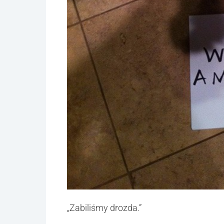
„Zabiliśmy drozda.”