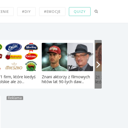
ZENIE
#DIY
#EMOCJE
QUIZY
71 firm, które kiedyś
Znani aktorzy z filmowych
21 zdjęć nastolat
lskie ale zo...
hitów lat 90-tych daw...
których obejrzeniu
Reklama