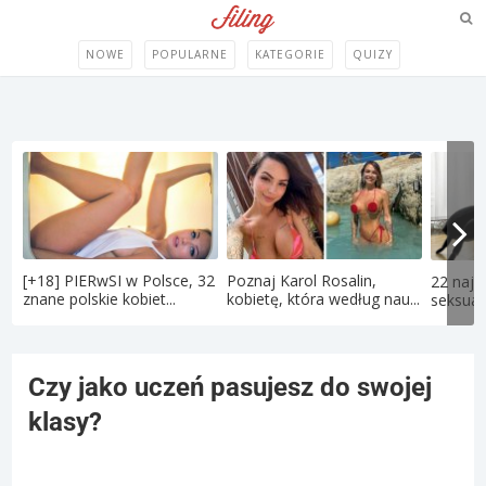
NOWE
POPULARNE
KATEGORIE
QUIZY
[+18] PIERwSI w Polsce, 32
Poznaj Karol Rosalin,
22 najd
znane polskie kobiet...
kobietę, która według nau...
seksual
Czy jako uczeń pasujesz do swojej
klasy?