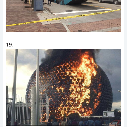
(Bejrut 2020)
18.
19.