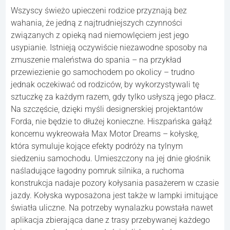
Wszyscy świeżo upieczeni rodzice przyznają bez
wahania, że jedną z najtrudniejszych czynności
związanych z opieką nad niemowlęciem jest jego
usypianie. Istnieją oczywiście niezawodne sposoby na
zmuszenie maleństwa do spania – na przykład
przewiezienie go samochodem po okolicy – trudno
jednak oczekiwać od rodziców, by wykorzystywali tę
sztuczkę za każdym razem, gdy tylko usłyszą jego płacz.
Na szczęście, dzięki myśli designerskiej projektantów
Forda, nie będzie to dłużej konieczne. Hiszpańska gałąź
koncernu wykreowała Max Motor Dreams – kołyskę,
która symuluje kojące efekty podróży na tylnym
siedzeniu samochodu. Umieszczony na jej dnie głośnik
naśladujące łagodny pomruk silnika, a ruchoma
konstrukcja nadaje pozory kołysania pasażerem w czasie
jazdy. Kołyska wyposażona jest także w lampki imitujące
światła uliczne. Na potrzeby wynalazku powstała nawet
aplikacja zbierająca dane z trasy przebywanej każdego