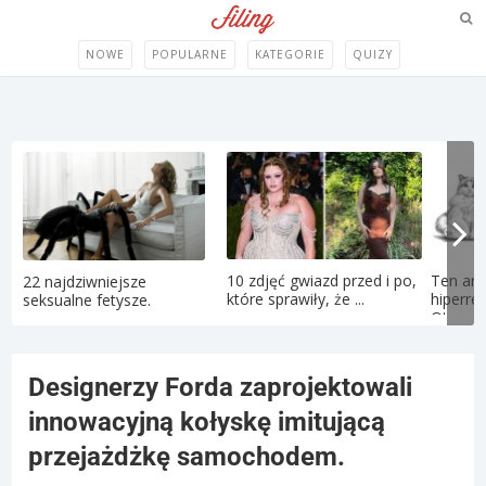
NOWE
POPULARNE
KATEGORIE
QUIZY
10 zdjęć gwiazd przed i po,
Ten art
22 najdziwniejsze
które sprawiły, że ...
hiperre
seksualne fetysze.
Oto...
Designerzy Forda zaprojektowali
innowacyjną kołyskę imitującą
przejażdżkę samochodem.