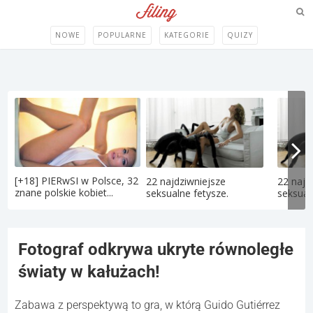
NOWE
POPULARNE
KATEGORIE
QUIZY
[+18] PIERwSI w Polsce, 32
22 najdziwniejsze
22 najd
znane polskie kobiet...
seksualne fetysze.
seksual
Fotograf odkrywa ukryte równoległe
światy w kałużach!
Zabawa z perspektywą to gra, w którą Guido Gutiérrez