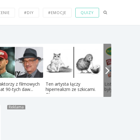
ZENIE
#DIY
#EMOCJE
QUIZY
aktorzy z filmowych
Ten artysta łączy
Lista 71 firm, któ
lat 90-tych daw...
hiperrealizm ze szkicami.
były polskie ale zo
Oto...
Reklama