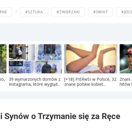
/
RNE
#SZTUKA
#ZWIERZAKI
#SWIAT
#JED
po,
39 wymarzonych domów z
[+18] PIERwSI w Polsce, 32
Znani 
Instagrama, które wygląd...
znane polskie kobiet...
hitów 
 i Synów o Trzymanie się za Ręce