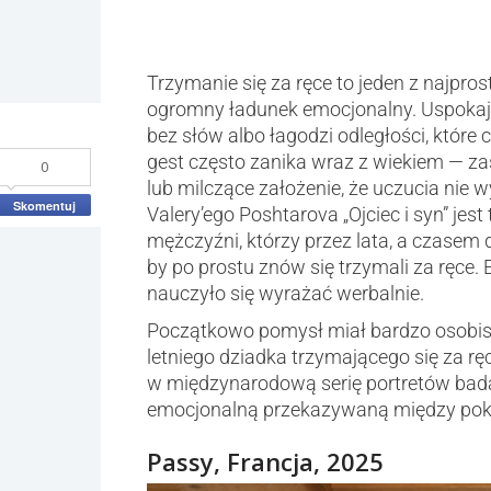
Trzymanie się za ręce to jeden z najpros
ogromny ładunek emocjonalny. Uspokaja
bez słów albo łagodzi odległości, które 
gest często zanika wraz z wiekiem — zast
0
lub milczące założenie, że uczucia nie 
Skomentuj
Valery’ego Poshtarova „Ojciec i syn” jest
mężczyźni, którzy przez lata, a czasem d
by po prostu znów się trzymali za ręce. 
nauczyło się wyrażać werbalnie.
Początkowo pomysł miał bardzo osobis
letniego dziadka trzymającego się za rę
w międzynarodową serię portretów bada
emocjonalną przekazywaną między pok
Passy, Francja, 2025