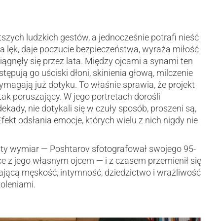
tszych ludzkich gestów, a jednocześnie potrafi nieść
 lęk, daje poczucie bezpieczeństwa, wyraża miłość
ciągnęły się przez lata. Między ojcami a synami ten
ępują go uściski dłoni, skinienia głową, milczenie
wymagają już dotyku. To właśnie sprawia, że projekt
 tak poruszający. W jego portretach dorośli
ekady, nie dotykali się w czuły sposób, proszeni są,
Efekt odsłania emocje, których wielu z nich nigdy nie
ty wymiar — Poshtarov sfotografował swojego 95-
ce z jego własnym ojcem — i z czasem przemienił się
jącą męskość, intymność, dziedzictwo i wrażliwość
oleniami.