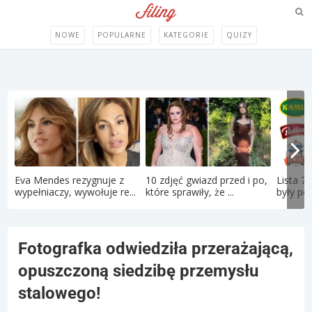
NOWE
POPULARNE
KATEGORIE
QUIZY
Eva Mendes rezygnuje z
10 zdjęć gwiazd przed i po,
Lista 71
wypełniaczy, wywołuje re...
które sprawiły, że ...
były pol
Fotografka odwiedziła przerażającą,
opuszczoną siedzibę przemysłu
stalowego!