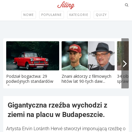
NOWE
POPULARNE
KATEGORIE
QUIZY
Podział bogactwa: 29
Znani aktorzy z filmowych
34 olbr
podwójnych standardów
hitów lat 90-tych daw...
sprawiaj
dla ...
Gigantyczna rzeźba wychodzi z
ziemi na placu w Budapeszcie.
Artysta Ervin Loránth Hervé stworzył imponującą rzeźbę o