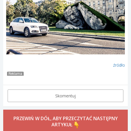
źródło
Reklama
Skomentuj
PRZEWIŃ W DÓŁ, ABY PRZECZYTAĆ NASTĘPNY
ARTYKUŁ