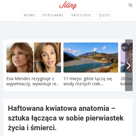
NOWE
POPULARNE
KATEGORIE
QUIZY
Eva Mendes rezygnuje z
11 miejsc gdzie łączą się
20 najs
wypełniaczy, wywołuje re...
wody różnych rzek....
kobiet 
Haftowana kwiatowa anatomia –
sztuka łącząca w sobie pierwiastek
życia i śmierci.