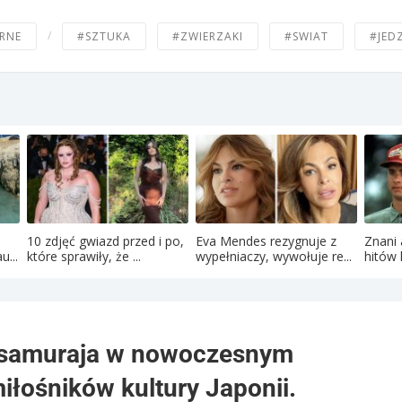
/
RNE
#SZTUKA
#ZWIERZAKI
#SWIAT
#JED
10 zdjęć gwiazd przed i po,
Eva Mendes rezygnuje z
Znani 
u...
które sprawiły, że ...
wypełniaczy, wywołuje re...
hitów 
z samuraja w nowoczesnym
iłośników kultury Japonii.