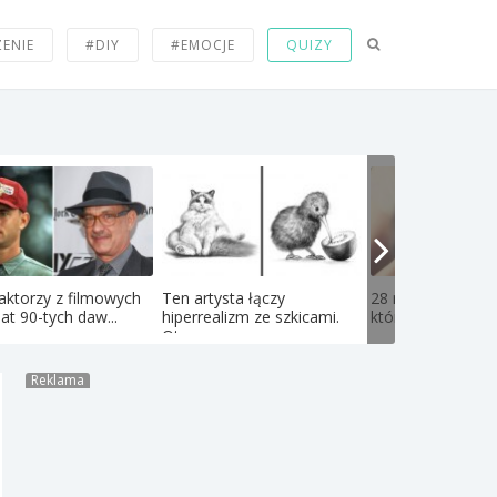
ZENIE
#DIY
#EMOCJE
QUIZY
aktorzy z filmowych
Ten artysta łączy
28 niesamowitych
lat 90-tych daw...
hiperrealizm ze szkicami.
których nie wiedzi
Oto...
Reklama