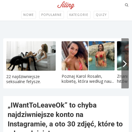
NOWE
POPULARNE
KATEGORIE
QUIZY
Poznaj Karol Rosalin,
Znani a
22 najdziwniejsze
kobietę, która według nau...
hitów la
seksualne fetysze.
„IWantToLeaveOk” to chyba
najdziwniejsze konto na
Instagramie, a oto 30 zdjęć, które to