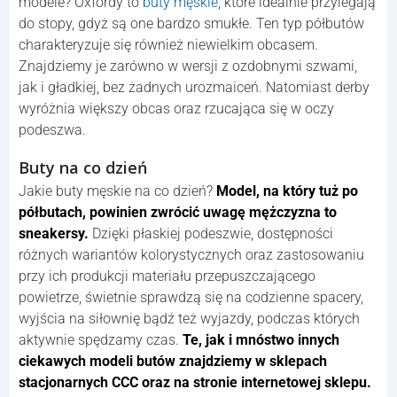
modele? Oxfordy to
buty męskie
, które idealnie przylegają
do stopy, gdyż są one bardzo smukłe. Ten typ półbutów
charakteryzuje się również niewielkim obcasem.
Znajdziemy je zarówno w wersji z ozdobnymi szwami,
jak i gładkiej, bez żadnych urozmaiceń. Natomiast derby
wyróżnia większy obcas oraz rzucająca się w oczy
podeszwa.
Buty na co dzień
Jakie buty męskie na co dzień?
Model, na który tuż po
półbutach, powinien zwrócić uwagę mężczyzna to
sneakersy.
Dzięki płaskiej podeszwie, dostępności
różnych wariantów kolorystycznych oraz zastosowaniu
przy ich produkcji materiału przepuszczającego
powietrze, świetnie sprawdzą się na codzienne spacery,
wyjścia na siłownię bądź też wyjazdy, podczas których
aktywnie spędzamy czas.
Te, jak i mnóstwo innych
ciekawych modeli butów znajdziemy w sklepach
stacjonarnych CCC oraz na stronie internetowej sklepu.