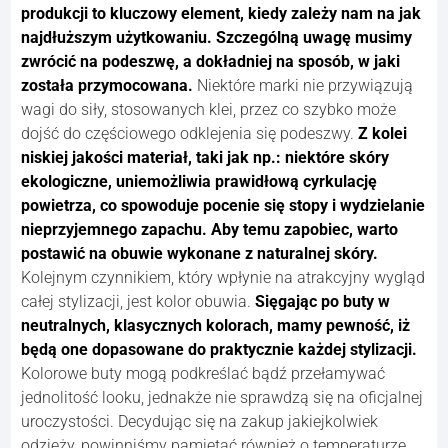
produkcji to kluczowy element, kiedy zależy nam na jak
najdłuższym użytkowaniu. Szczególną uwagę musimy
zwrócić na podeszwę, a dokładniej na sposób, w jaki
została przymocowana.
Niektóre marki nie przywiązują
wagi do siły, stosowanych klei, przez co szybko może
dojść do częściowego odklejenia się podeszwy.
Z kolei
niskiej jakości materiał, taki jak np.: niektóre skóry
ekologiczne
, uniemożliwia prawidłową cyrkulację
powietrza, co spowoduje pocenie się stopy i wydzielanie
nieprzyjemnego zapachu. Aby temu zapobiec, warto
postawić na obuwie wykonane z naturalnej skóry.
Kolejnym czynnikiem, który wpłynie na atrakcyjny wygląd
całej stylizacji, jest kolor obuwia.
Sięgając po buty w
neutralnych, klasycznych kolorach, mamy pewność, iż
będą one dopasowane do praktycznie każdej stylizacji.
Kolorowe buty mogą podkreślać bądź przełamywać
jednolitość looku, jednakże nie sprawdzą się na oficjalnej
uroczystości. Decydując się na zakup jakiejkolwiek
odzieży, powinniśmy pamiętać również o temperaturze