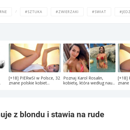
/
RNE
#SZTUKA
#ZWIERZAKI
#SWIAT
#JED
[+18] PIERwSI w Polsce, 32
Poznaj Karol Rosalin,
[+18] 
.
znane polskie kobiet...
kobietę, która według nau...
znane 
je z blondu i stawia na rude