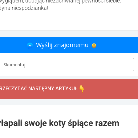
wyglądem, dodając niezachwianej pewności siebie.
dyna niespodzianka!
Wyślij znajomemu
Skomentuj
PRZECZYTAĆ NASTĘPNY ARTYKUŁ
zyłapali swoje koty śpiące razem