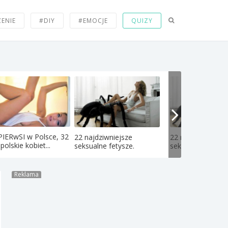
ZENIE
#DIY
#EMOCJE
QUIZY
PIERwSI w Polsce, 32
22 najdziwniejsze
22 najdziwniejsze
polskie kobiet...
seksualne fetysze.
seksualne fetysze
Reklama