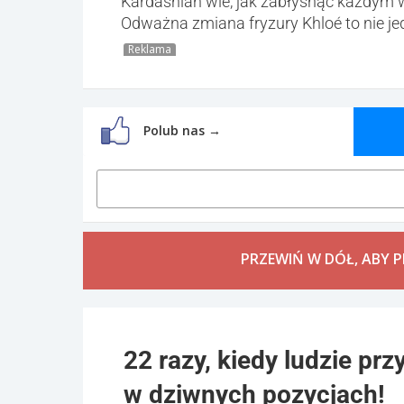
Kardashian wie, jak zabłysnąć każdym 
Odważna zmiana fryzury Khloé to nie je
Reklama
Polub nas →
PRZEWIŃ W DÓŁ, ABY 
22 razy, kiedy ludzie pr
w dziwnych pozycjach!