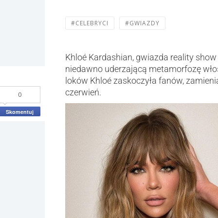
#CELEBRYCI
#GWIAZDY
Khloé Kardashian, gwiazda reality show 
niedawno uderzającą metamorfozę włos
loków Khloé zaskoczyła fanów, zamieni
czerwień.
0
Skomentuj