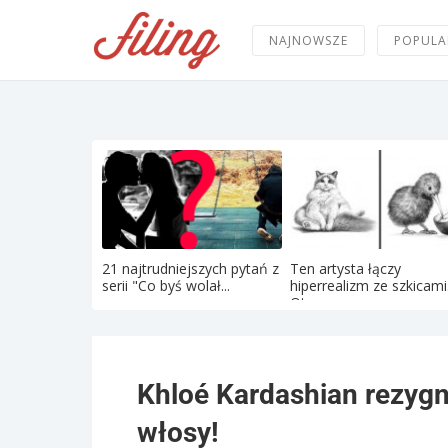
NAJNOWSZE
POPULA
21 najtrudniejszych pytań z
Ten artysta łączy
serii "Co byś wolał...
hiperrealizm ze szkicami
Oto...
Khloé Kardashian rezygnu
włosy!