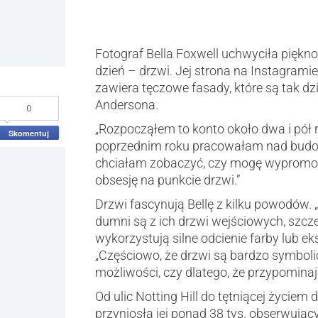
Fotograf Bella Foxwell uchwyciła piękno
dzień – drzwi. Jej strona na Instagrami
zawiera tęczowe fasady, które są tak d
Andersona.
0
„Rozpocząłem to konto około dwa i pół 
Skomentuj
poprzednim roku pracowałam nad budo
chciałam zobaczyć, czy mogę wypromow
obsesję na punkcie drzwi.”
Drzwi fascynują Bellę z kilku powodów. 
dumni są z ich drzwi wejściowych, szcze
wykorzystują silne odcienie farby lub e
„Częściowo, że drzwi są bardzo symbolic
możliwości, czy dlatego, że przypomina
Od ulic Notting Hill do tętniącej życiem d
przyniosła jej ponad 38 tys. obserwują