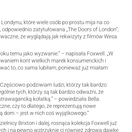
 Londynu, które wiele osób po prostu mija na co
e, odpowiednio zatytułowana „The Doors of London”,
ziwaczne, że wyglądają jak rekwizyty z filmów Wesa
roku temu jako wyzwanie.” – napisała Foxwell. „W
waniem kont wielkich marek konsumenckich i
ać to, co sama lubiłam, ponieważ już miałam
„Częściowo podziwiam ludzi, którzy tak bardzo
gólnie tych, którzy są tak bardzo odważni, że
kstrawagancką kołatką.” – powiedziała Bella.
zne, czy to dlatego, że reprezentują nowe
ją dom – jest w nich coś wyjątkowego.”
zielnicy Brixton i dalej, rosnąca kolekcja Foxwell już
cych i na pewno wstrzyknie ci również zdrową dawkę