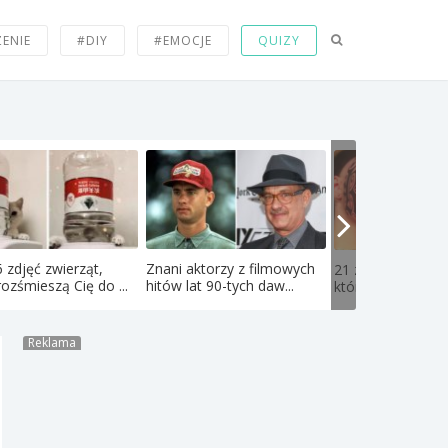
ZENIE
#DIY
#EMOCJE
QUIZY
 zdjęć zwierząt,
Znani aktorzy z filmowych
21 zdjęć nastolat
rozśmieszą Cię do ...
hitów lat 90-tych daw...
których obejrzeniu
Reklama