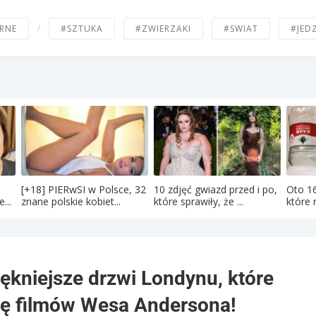
/
RNE
#SZTUKA
#ZWIERZAKI
#SWIAT
#JED
[+18] PIERwSI w Polsce, 32
10 zdjęć gwiazd przed i po,
Oto 16
...
znane polskie kobiet...
które sprawiły, że ...
które 
iękniejsze drzwi Londynu, które
ię filmów Wesa Andersona!