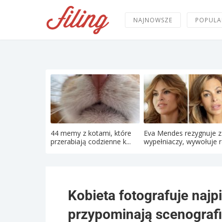
NAJNOWSZE
POPULA
44 memy z kotami, które
Eva Mendes rezygnuje z
przerabiają codzienne k...
wypełniaczy, wywołuje re
Kobieta fotografuje najp
przypominają scenograf