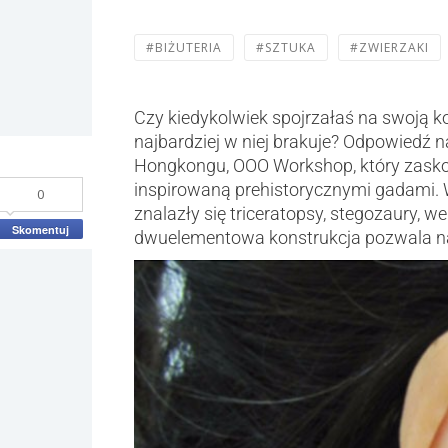
#BIŻUTERIA
#SZTUKA
#ZWIERZAKI
Czy kiedykolwiek spojrzałaś na swoją kol
najbardziej w niej brakuje? Odpowiedź n
Hongkongu, OOO Workshop, który zaskoc
inspirowaną prehistorycznymi gadami. W
0
znalazły się triceratopsy, stegozaury, w
Skomentuj
dwuelementowa konstrukcja pozwala na