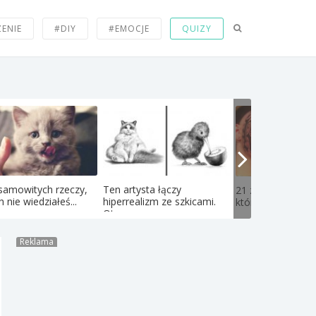
ZENIE
#DIY
#EMOCJE
QUIZY
samowitych rzeczy,
Ten artysta łączy
21 zdjęć nastolat
h nie wiedziałeś...
hiperrealizm ze szkicami.
których obejrzeniu
Oto...
Reklama