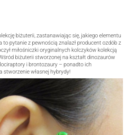
ekcję biżuterii, zastanawiając się, jakiego elementu
a to pytanie z pewnością znalazł producent ozdób z
zył miłośniczki oryginalnych kolczyków kolekcją
śród biżuterii stworzonej na kształt dinozaurów
elociraptory i brontozaury – ponadto ich
 stworzenie własnej hybrydy!