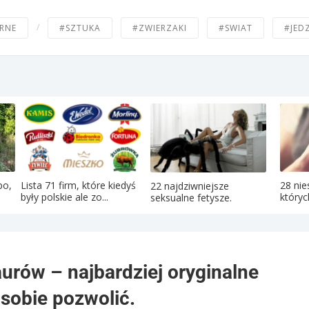
/
RNE
#SZTUKA
#ZWIERZAKI
#SWIAT
#JED
po,
Lista 71 firm, które kiedyś
28 nie
22 najdziwniejsze
były polskie ale zo...
któryc
seksualne fetysze.
urów – najbardziej oryginalne
 sobie pozwolić.