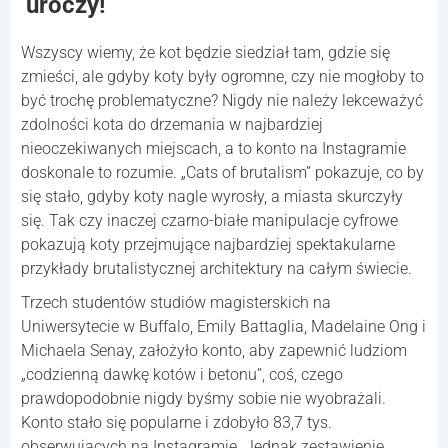
uroczy!
Wszyscy wiemy, że kot będzie siedział tam, gdzie się
zmieści, ale gdyby koty były ogromne, czy nie mogłoby to
być trochę problematyczne? Nigdy nie należy lekceważyć
zdolności kota do drzemania w najbardziej
nieoczekiwanych miejscach, a to konto na Instagramie
doskonale to rozumie. „Cats of brutalism” pokazuje, co by
się stało, gdyby koty nagle wyrosły, a miasta skurczyły
się. Tak czy inaczej czarno-białe manipulacje cyfrowe
pokazują koty przejmujące najbardziej spektakularne
przykłady brutalistycznej architektury na całym świecie.
Trzech studentów studiów magisterskich na
Uniwersytecie w Buffalo, Emily Battaglia, Madelaine Ong i
Michaela Senay, założyło konto, aby zapewnić ludziom
„codzienną dawkę kotów i betonu”, coś, czego
prawdopodobnie nigdy byśmy sobie nie wyobrażali.
Konto stało się popularne i zdobyło 83,7 tys.
obserwujących na Instagramie. Jednak zestawienie