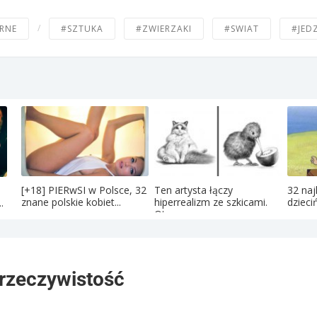
/
RNE
#SZTUKA
#ZWIERZAKI
#SWIAT
#JED
[+18] PIERwSI w Polsce, 32
Ten artysta łączy
32 naj
znane polskie kobiet...
hiperrealizm ze szkicami.
dzieci
.
Oto...
 rzeczywistość