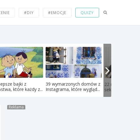
ZENIE
#DIY
#EMOCJE
QUIZY
lepsze bajki z
39 wymarzonych domów z
22 najdziwniejsze
ństwa, które każdy z...
Instagrama, które wygląd...
seksualne fetysze
Reklama