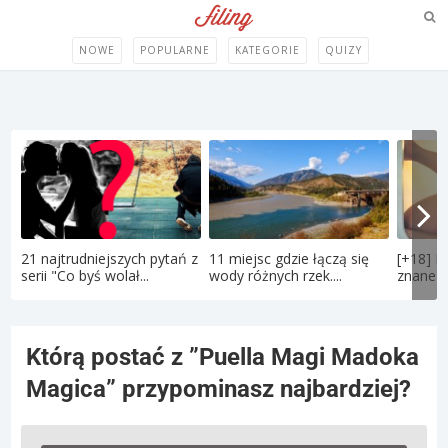
NOWE
POPULARNE
KATEGORIE
QUIZY
21 najtrudniejszych pytań z
11 miejsc gdzie łączą się
[+18] P
serii "Co byś wolał...
wody różnych rzek....
znane po
Którą postać z ”Puella Magi Madoka
Magica” przypominasz najbardziej?