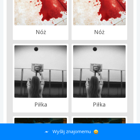
Nóż
Nóż
Piłka
Piłka
Wyślij znajomemu