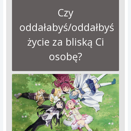
Czy
oddałabyś/oddałbyś
życie za bliską Ci
osobę?