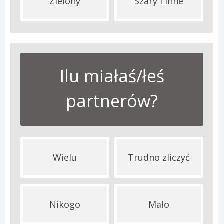
Zielony
Szary i inne
Ilu miałaś/łeś
partnerów?
Wielu
Trudno zliczyć
Nikogo
Mało