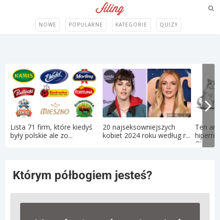
NOWE
POPULARNE
KATEGORIE
QUIZY
Lista 71 firm, które kiedyś
20 najseksowniejszych
Ten art
były polskie ale zo...
kobiet 2024 roku według r...
hiperre
Oto...
Którym półbogiem jesteś?