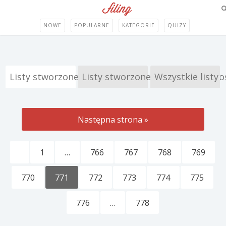
NOWE
POPULARNE
KATEGORIE
QUIZY
Listy stworzone przez Filing
Listy stworzone przez Społeczno
Wszystkie listy
Następna strona »
1
…
766
767
768
769
770
771
772
773
774
775
776
…
778