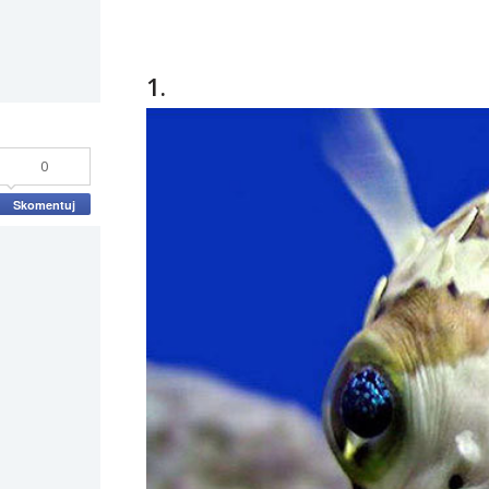
1.
0
Skomentuj