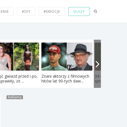
ZENIE
#DIY
#EMOCJE
QUIZY
ęć gwiazd przed i po,
Znani aktorzy z filmowych
34 olbrzymie rzec
prawiły, że ...
hitów lat 90-tych daw...
sprawiają, że osob
Reklama