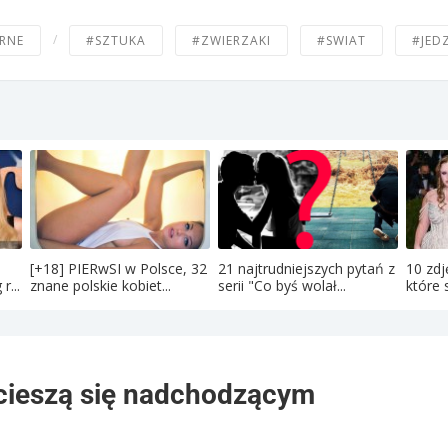
/
RNE
#SZTUKA
#ZWIERZAKI
#SWIAT
#JED
[+18] PIERwSI w Polsce, 32
21 najtrudniejszych pytań z
10 zdj
r...
znane polskie kobiet...
serii "Co byś wolał...
które s
e cieszą się nadchodzącym