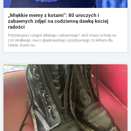
„Miękkie memy z kotami”: 80 uroczych i
zabawnych zdjęć na codzienną dawkę kociej
radości
Potrzebujesz czegoś lekkiego i zabawnego? Jeśli masz ochotę na
coś słodkiego, nieco głupkowatego i pozytywnego, to lektura dla
Ciebie. Konto na…