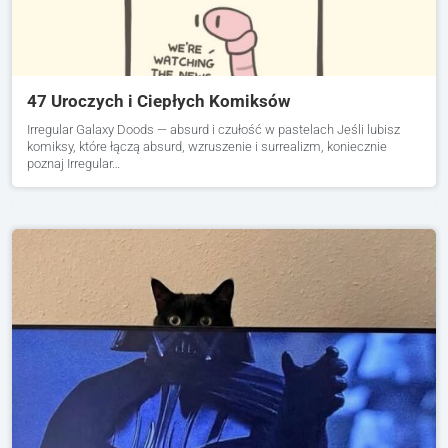
47 Uroczych i Ciepłych Komiksów
Irregular Galaxy Doods — absurd i czułość w pastelach Jeśli lubisz
komiksy, które łączą absurd, wzruszenie i surrealizm, koniecznie
poznaj Irregular…