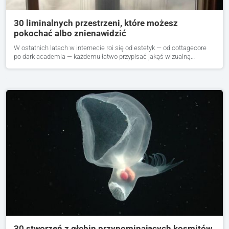
30 liminalnych przestrzeni, które możesz
pokochać albo znienawidzić
W ostatnich latach w internecie roi się od estetyk — od cottagecore
po dark academia — każdemu łatwo przypisać jakąś wizualną…
30 stworzeń z głębin przypominających kosmitów