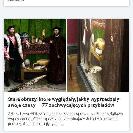
Stare obrazy, które wyglądały, jakby wyprzedzały
swoje czasy — 77 zachwycających przykładów
Sztuka bywa wiekowa, a jednak czasem sprawia wrażenie wyjątkowo
współczesnej. Od kompozycji przypominających kadry filmowe po
portrety, które dziś mogłyby stać…