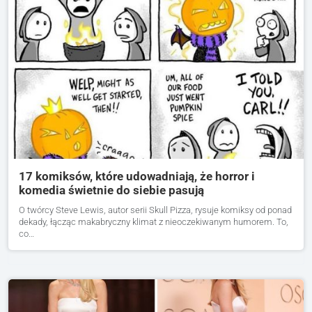
17 komiksów, które udowadniają, że horror i
komedia świetnie do siebie pasują
O twórcy Steve Lewis, autor serii Skull Pizza, rysuje komiksy od ponad
dekady, łącząc makabryczny klimat z nieoczekiwanym humorem. To,
co…