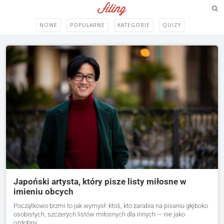
NOWE
POPULARNE
KATEGORIE
QUIZY
Japoński artysta, który pisze listy miłosne w
imieniu obcych
Początkowo brzmi to jak wymysł: ktoś, kto zarabia na pisaniu głęboko
osobistych, szczerych listów miłosnych dla innych — nie jako
ozdobny…