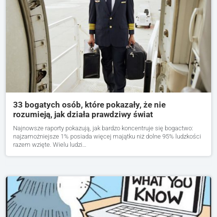
33 bogatych osób, które pokazały, że nie
rozumieją, jak działa prawdziwy świat
Najnowsze raporty pokazują, jak bardzo koncentruje się bogactwo:
najzamożniejsze 1% posiada więcej majątku niż dolne 95% ludzkości
razem wzięte. Wielu ludzi…