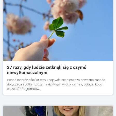
27 razy, gdy ludzie zetknęli się z czymś
niewytłumaczalnym
Ponad czterdzieści lat temu pojawiła się pierwsza poważna zasada
dotycząca spotkań z czymś dziwnym w okolicy. Tak, dobrze, kogo
wezwać? Pogromców…