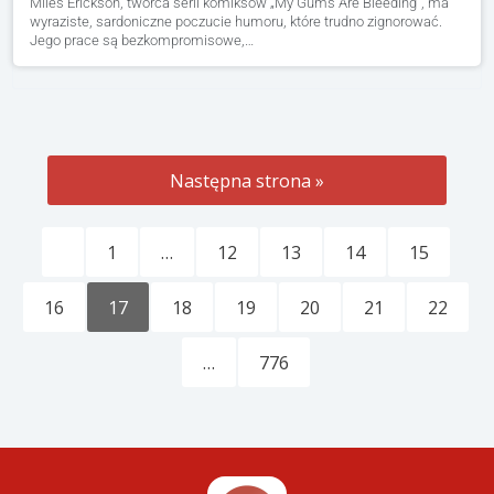
Miles Erickson, twórca serii komiksów „My Gums Are Bleeding”, ma
wyraziste, sardoniczne poczucie humoru, które trudno zignorować.
Jego prace są bezkompromisowe,…
Następna strona »
1
…
12
13
14
15
16
17
18
19
20
21
22
…
776