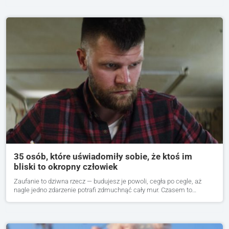
35 osób, które uświadomiły sobie, że ktoś im
bliski to okropny człowiek
Zaufanie to dziwna rzecz — budujesz je powoli, cegła po cegle, aż
nagle jedno zdarzenie potrafi zdmuchnąć cały mur. Czasem to…