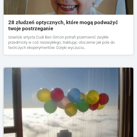
28 złudzeń optycznych, które mogą podważyć
twoje postrzeganie
Izraelski artysta Dudi Ben Simon potrafi przemienić zwykłe
przedmioty w coś niezwykłego, traktując otoczenie jak pole do
twórczych eksperymentów. Dzięki wyczuciu…