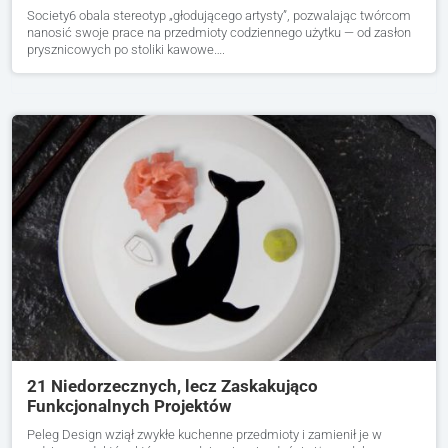
Society6 obala stereotyp „głodującego artysty”, pozwalając twórcom
nanosić swoje prace na przedmioty codziennego użytku — od zasłon
prysznicowych po stoliki kawowe….
21 Niedorzecznych, lecz Zaskakująco
Funkcjonalnych Projektów
Peleg Design wziął zwykłe kuchenne przedmioty i zamienił je w