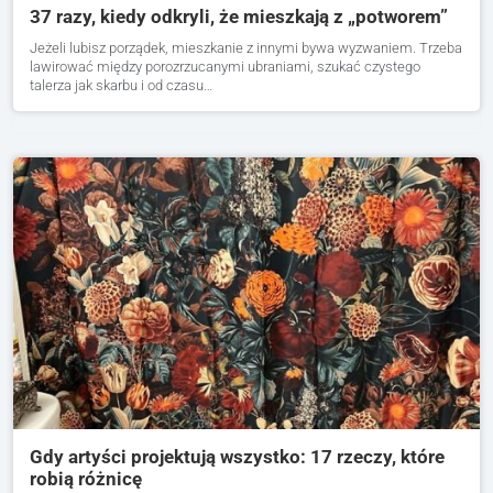
37 razy, kiedy odkryli, że mieszkają z „potworem”
Jeżeli lubisz porządek, mieszkanie z innymi bywa wyzwaniem. Trzeba
lawirować między porozrzucanymi ubraniami, szukać czystego
talerza jak skarbu i od czasu…
Gdy artyści projektują wszystko: 17 rzeczy, które
robią różnicę