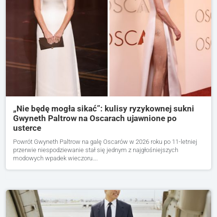
„Nie będę mogła sikać”: kulisy ryzykownej sukni
Gwyneth Paltrow na Oscarach ujawnione po
usterce
Powrót Gwyneth Paltrow na galę Oscarów w 2026 roku po 11-letniej
przerwie niespodziewanie stał się jednym z najgłośniejszych
modowych wpadek wieczoru….