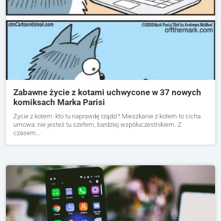
Zabawne życie z kotami uchwycone w 37 nowych
komiksach Marka Parisi
Życie z kotem: kto tu naprawdę rządzi? Mieszkanie z kotem to cicha
umowa: nie jesteś tu szefem, bardziej współuczestnikiem. Z
czasem…