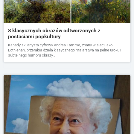
8 klasycznych obrazów odtworzonych z
postaciami popkultury
Kanadyjski artysta cyfrowy Andrea Tamme, znany w sieci jako
Lothlenan, przerabia dzieła klasycznego malarstwa na pełne uroku i
subtelnego humoru obrazy…