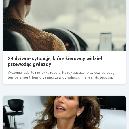
24 dziwne sytuacje, które kierowcy widzieli
przewożąc gwiazdy
Wożenie ludzi to nie lekka robota. Każdy pasażer przywozi ze sobą
temperament, humory i nieprzewidywalność — a jeśli do tego są…