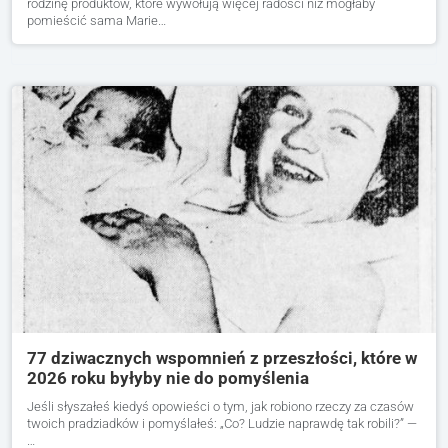
rodzinę produktów, które wywołują więcej radości niż mogłaby
pomieścić sama Marie…
77 dziwacznych wspomnień z przeszłości, które w
2026 roku byłyby nie do pomyślenia
Jeśli słyszałeś kiedyś opowieści o tym, jak robiono rzeczy za czasów
twoich pradziadków i pomyślałeś: „Co? Ludzie naprawdę tak robili?” —
…