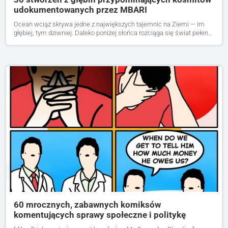
udokumentowanych przez MBARI
Ocean wciąż skrywa jedne z największych tajemnic na Ziemi — im
głębiej, tym dziwniej. Daleko poniżej słońca rozciąga się świat pełen…
60 mrocznych, zabawnych komiksów
komentujących sprawy społeczne i politykę