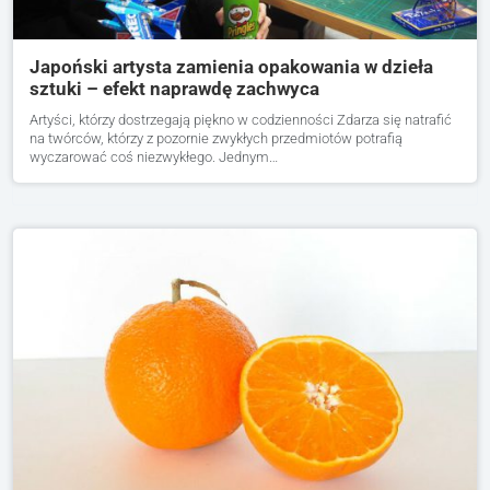
Japoński artysta zamienia opakowania w dzieła
sztuki – efekt naprawdę zachwyca
Artyści, którzy dostrzegają piękno w codzienności Zdarza się natrafić
na twórców, którzy z pozornie zwykłych przedmiotów potrafią
wyczarować coś niezwykłego. Jednym…