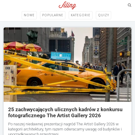
NOWE
POPULARNE
KATEGORIE
QUIZY
25 zachwycających ulicznych kadrów z konkursu
fotograficznego The Artist Gallery 2026
Po naszej niedawnej prezentacji nagród The Artist Gallery 2026 w
kategorii architektury, tym razem odwracamy uwagę od budynków i
uporządkowanych przestrzeni…