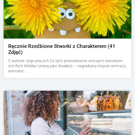
Ręcznie Rzeźbione Stworki z Charakterem (41
Zdjęć)
O autorze i jego pracach Za tymi przezabawnie uroczymi stworkami
stoi Rich Webber (znany jako Waaber) — nagradzany reżyser animacji,
animator…