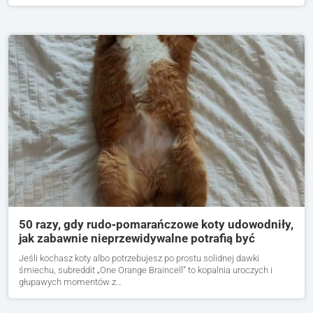
50 razy, gdy rudo‑pomarańczowe koty udowodniły,
jak zabawnie nieprzewidywalne potrafią być
Jeśli kochasz koty albo potrzebujesz po prostu solidnej dawki
śmiechu, subreddit „One Orange Braincell” to kopalnia uroczych i
głupawych momentów z…