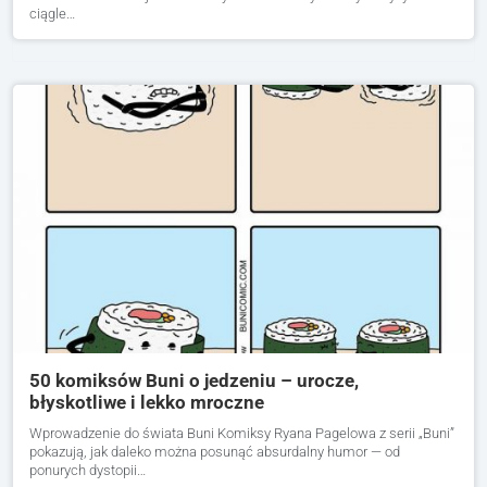
ciągle…
50 komiksów Buni o jedzeniu – urocze,
błyskotliwe i lekko mroczne
Wprowadzenie do świata Buni Komiksy Ryana Pagelowa z serii „Buni”
pokazują, jak daleko można posunąć absurdalny humor — od
ponurych dystopii…