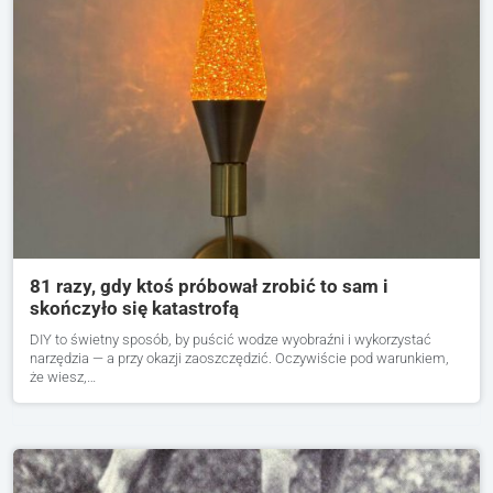
81 razy, gdy ktoś próbował zrobić to sam i
skończyło się katastrofą
DIY to świetny sposób, by puścić wodze wyobraźni i wykorzystać
narzędzia — a przy okazji zaoszczędzić. Oczywiście pod warunkiem,
że wiesz,…