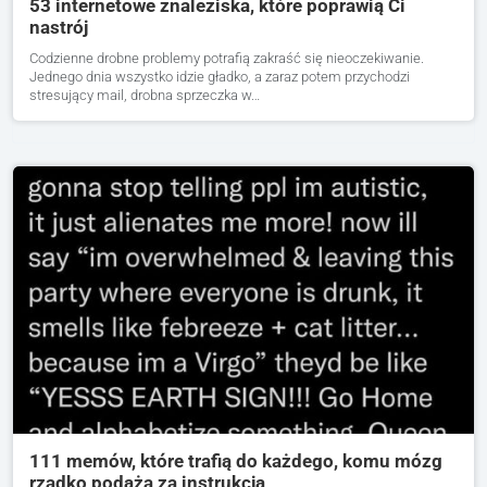
53 internetowe znaleziska, które poprawią Ci
nastrój
Codzienne drobne problemy potrafią zakraść się nieoczekiwanie.
Jednego dnia wszystko idzie gładko, a zaraz potem przychodzi
stresujący mail, drobna sprzeczka w…
111 memów, które trafią do każdego, komu mózg
rzadko podąża za instrukcją