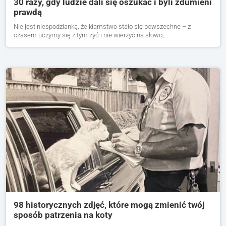
30 razy, gdy ludzie dali się oszukać i byli zdumieni
prawdą
Nie jest niespodzianką, że kłamstwo stało się powszechne – z
czasem uczymy się z tym żyć i nie wierzyć na słowo,…
98 historycznych zdjęć, które mogą zmienić twój
sposób patrzenia na koty