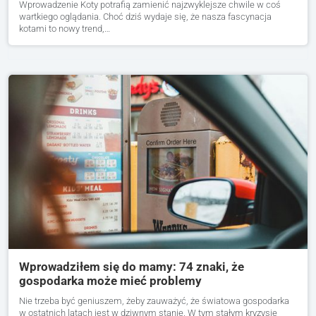
Wprowadzenie Koty potrafią zamienić najzwyklejsze chwile w coś
wartkiego oglądania. Choć dziś wydaje się, że nasza fascynacja
kotami to nowy trend,…
Wprowadziłem się do mamy: 74 znaki, że
gospodarka może mieć problemy
Nie trzeba być geniuszem, żeby zauważyć, że światowa gospodarka
w ostatnich latach jest w dziwnym stanie. W tym stałym kryzysie