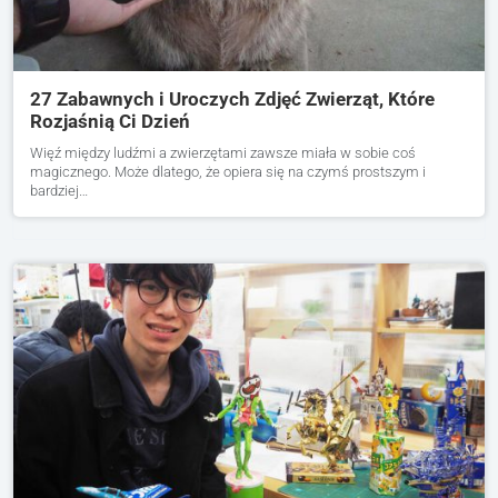
27 Zabawnych i Uroczych Zdjęć Zwierząt, Które
Rozjaśnią Ci Dzień
Więź między ludźmi a zwierzętami zawsze miała w sobie coś
magicznego. Może dlatego, że opiera się na czymś prostszym i
bardziej…