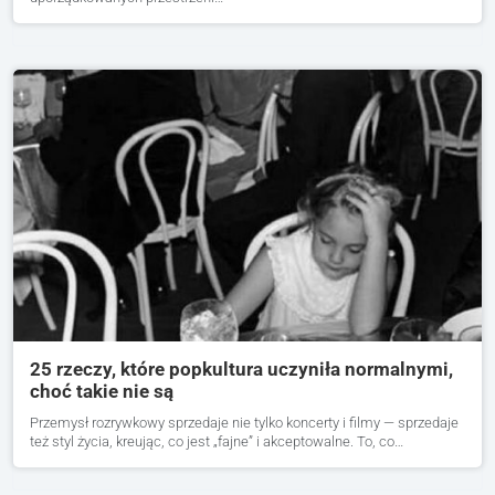
25 rzeczy, które popkultura uczyniła normalnymi,
choć takie nie są
Przemysł rozrywkowy sprzedaje nie tylko koncerty i filmy — sprzedaje
też styl życia, kreując, co jest „fajne” i akceptowalne. To, co…