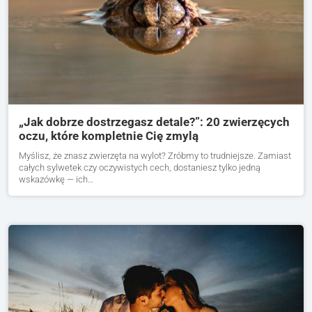
„Jak dobrze dostrzegasz detale?”: 20 zwierzęcych
oczu, które kompletnie Cię zmylą
Myślisz, że znasz zwierzęta na wylot? Zróbmy to trudniejsze. Zamiast
całych sylwetek czy oczywistych cech, dostaniesz tylko jedną
wskazówkę — ich…