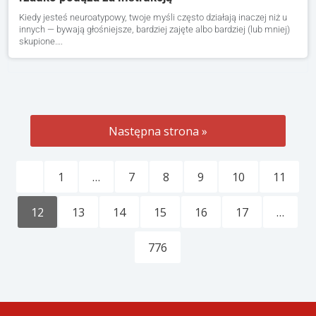
Kiedy jesteś neuroatypowy, twoje myśli często działają inaczej niż u
innych — bywają głośniejsze, bardziej zajęte albo bardziej (lub mniej)
skupione….
Następna strona »
1
…
7
8
9
10
11
12
13
14
15
16
17
…
776