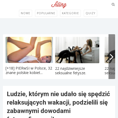
NOWE
POPULARNE
KATEGORIE
QUIZY
[+18] PIERwSI w Polsce, 32
22 najdziwniejsze
22 najd
znane polskie kobiet...
seksualne fetysze.
seksual
Ludzie, którym nie udało się spędzić
relaksujących wakacji, podzielili się
zabawnymi dowodami