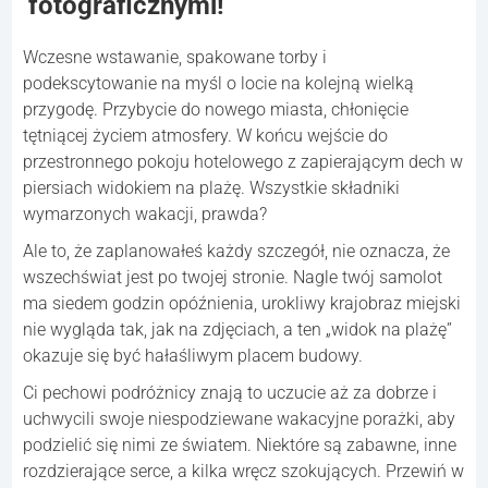
fotograficznymi!
Wczesne wstawanie, spakowane torby i
podekscytowanie na myśl o locie na kolejną wielką
przygodę. Przybycie do nowego miasta, chłonięcie
tętniącej życiem atmosfery. W końcu wejście do
przestronnego pokoju hotelowego z zapierającym dech w
piersiach widokiem na plażę. Wszystkie składniki
wymarzonych wakacji, prawda?
Ale to, że zaplanowałeś każdy szczegół, nie oznacza, że ​​
wszechświat jest po twojej stronie. Nagle twój samolot
ma siedem godzin opóźnienia, urokliwy krajobraz miejski
nie wygląda tak, jak na zdjęciach, a ten „widok na plażę”
okazuje się być hałaśliwym placem budowy.
Ci pechowi podróżnicy znają to uczucie aż za dobrze i
uchwycili swoje niespodziewane wakacyjne porażki, aby
podzielić się nimi ze światem. Niektóre są zabawne, inne
rozdzierające serce, a kilka wręcz szokujących. Przewiń w