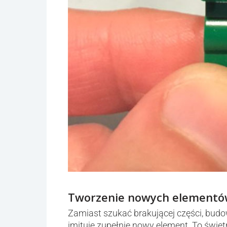
Tworzenie nowych element
Zamiast szukać brakującej części, budow
imituje zupełnie nowy element. To świe