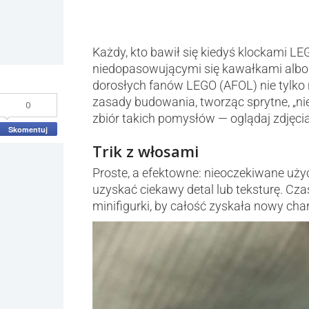
Każdy, kto bawił się kiedyś klockami LE
niedopasowującymi się kawałkami albo
dorosłych fanów LEGO (AFOL) nie tylko 
zasady budowania, tworząc sprytne, „nie
0
zbiór takich pomysłów — oglądaj zdjęcia i
Skomentuj
Trik z włosami
Proste, a efektowne: nieoczekiwane uży
uzyskać ciekawy detal lub teksturę. C
minifigurki, by całość zyskała nowy char