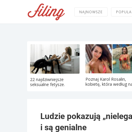
NAJNOWSZE
POPULA
Poznaj Karol Rosalin,
22 najdziwniejsze
kobietę, która według na
seksualne fetysze.
Ludzie pokazują „nieleg
i są genialne