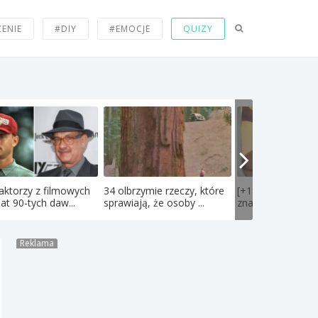
ZENIE
#DIY
#EMOCJE
QUIZY
aktorzy z filmowych
34 olbrzymie rzeczy, które
[+18] PIERwSI w 
lat 90-tych daw...
sprawiają, że osoby ...
znane polskie kobi
Reklama