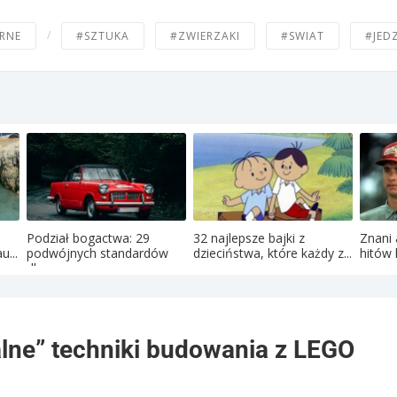
/
RNE
#SZTUKA
#ZWIERZAKI
#SWIAT
#JED
Podział bogactwa: 29
32 najlepsze bajki z
Znani 
u...
podwójnych standardów
dzieciństwa, które każdy z...
hitów 
dla ...
alne” techniki budowania z LEGO