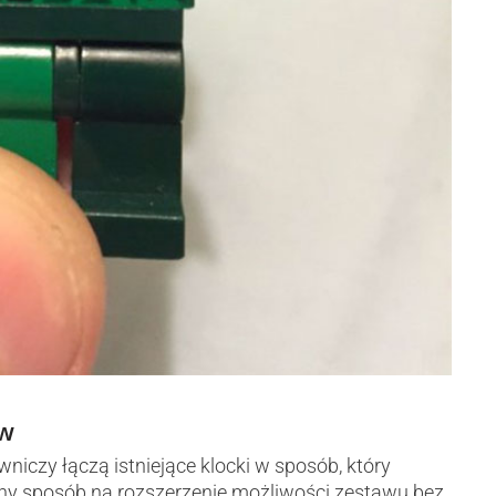
ów
niczy łączą istniejące klocki w sposób, który
tny sposób na rozszerzenie możliwości zestawu bez