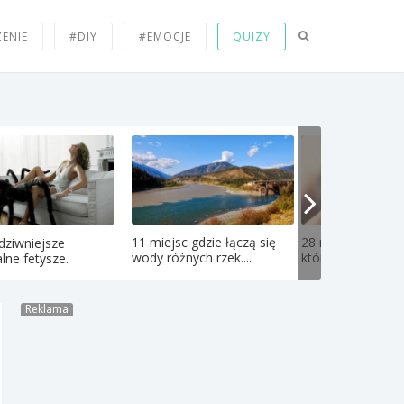
ZENIE
#DIY
#EMOCJE
QUIZY
11 miejsc gdzie łączą się
28 niesamowitych
dziwniejsze
wody różnych rzek....
których nie wiedzi
lne fetysze.
Reklama