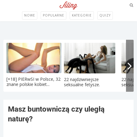
NOWE
POPULARNE
KATEGORIE
QUIZY
[+18] PIERwSI w Polsce, 32
22 najdziwniejsze
22 najd
znane polskie kobiet...
seksualne fetysze.
seksual
Masz buntowniczą czy uległą
naturę?