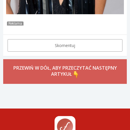
Reklama
Skomentuj
PRZEWIŃ W DÓŁ, ABY PRZECZYTAĆ NASTĘPNY
ARTYKUŁ