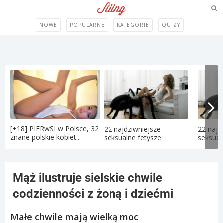
NOWE
POPULARNE
KATEGORIE
QUIZY
[+18] PIERwSI w Polsce, 32
22 najdziwniejsze
22 najd
znane polskie kobiet...
seksualne fetysze.
seksual
Mąż ilustruje sielskie chwile
codzienności z żoną i dziećmi
Małe chwile mają wielką moc