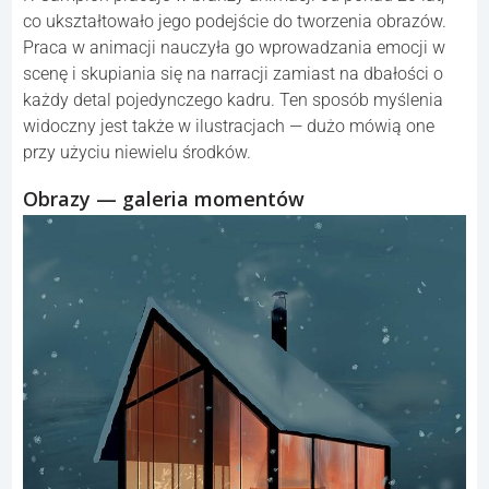
co ukształtowało jego podejście do tworzenia obrazów.
Praca w animacji nauczyła go wprowadzania emocji w
scenę i skupiania się na narracji zamiast na dbałości o
każdy detal pojedynczego kadru. Ten sposób myślenia
widoczny jest także w ilustracjach — dużo mówią one
przy użyciu niewielu środków.
Obrazy — galeria momentów