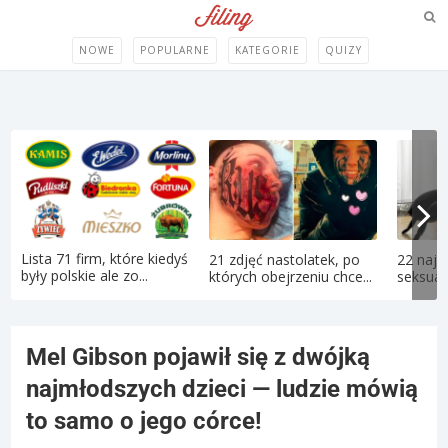
NOWE
POPULARNE
KATEGORIE
QUIZY
Lista 71 firm, które kiedyś
21 zdjęć nastolatek, po
22 najd
były polskie ale zo...
których obejrzeniu chce...
seksual
Mel Gibson pojawił się z dwójką
najmłodszych dzieci — ludzie mówią
to samo o jego córce!