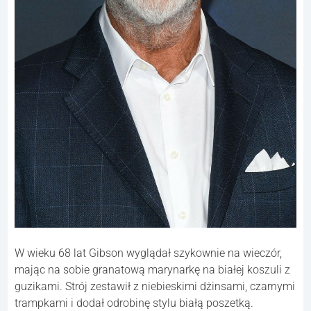
W wieku 68 lat Gibson wyglądał szykownie na wieczór,
mając na sobie granatową marynarkę na białej koszuli z
guzikami. Strój zestawił z niebieskimi dżinsami, czarnymi
trampkami i dodał odrobinę stylu białą poszetką.