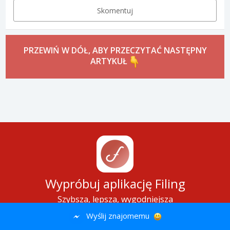
Skomentuj
PRZEWIŃ W DÓŁ, ABY PRZECZYTAĆ NASTĘPNY
ARTYKUŁ
Wypróbuj aplikację Filing
Szybsza, lepsza, wygodniejsza
Wyślij znajomemu
GOOGLE PLAY