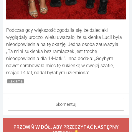
Podczas gdy większość zgodziła się, że dzieciaki
wyglądały uroczo, wielu uważało, że sukienka Lucii była
nieodpowiednia na tę okazję. Jedna osoba zauważyła:
„Ta mini sukienka bez ramiączek jest trochę
nieodpowiednia dla 14-latki”. Inna dodała: „Gdybym
nawet spróbowała mieć tę sukienkę w swojej szafie,
mając 14 lat, nadal byłabym uziemiona”.
Reklama
Skomentuj
PRZEWIŃ W DÓŁ, ABY PRZECZYTAĆ NASTĘPNY