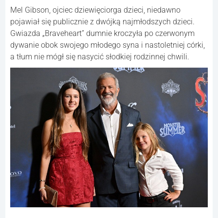
Mel Gibson, ojciec dziewięciorga dzieci, niedawno
pojawiał się publicznie z dwójką najmłodszych dzieci.
Gwiazda „Braveheart” dumnie kroczyła po czerwonym
dywanie obok swojego młodego syna i nastoletniej córki,
a tłum nie mógł się nasycić słodkiej rodzinnej chwili.