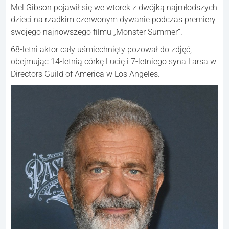
Mel Gibson pojawił się we wtorek z dwójką najmłodszych
dzieci na rzadkim czerwonym dywanie podczas premiery
swojego najnowszego filmu „Monster Summer”.
68-letni aktor cały uśmiechnięty pozował do zdjęć,
obejmując 14-letnią córkę Lucię i 7-letniego syna Larsa w
Directors Guild of America w Los Angeles.