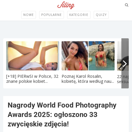
NOWE
POPULARNE
KATEGORIE
QUIZY
[+18] PIERwSI w Polsce, 32
Poznaj Karol Rosalin,
22 najd
znane polskie kobiet...
kobietę, która według nau...
seksual
Nagrody World Food Photography
Awards 2025: ogłoszono 33
zwycięskie zdjęcia!