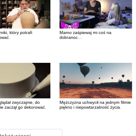
iki, który potrafi
Mamo zaśpiewaj mi coś na
ować.
dobranoc…
glądał zwyczajnie, do
Mężczyzna uchwycił na jednym filmie
nie zaczął go dekorować.
piękno i niepowtarzalność życia.
Pokaż więcej