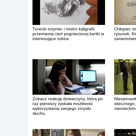
Turecki inżynier i mistrz kaligrafii
Chłopiec st
przemienia cień pogniecionej kartki w
rysunek. Ki
interesujące szkice.
zaniemówis
Zobacz reakcję dziewczyny, która po
Niesamowit
raz pierwszy zyskała możliwość
wiecznego,
wykorzystania swojego zmysłu
niemieckim
słuchu.