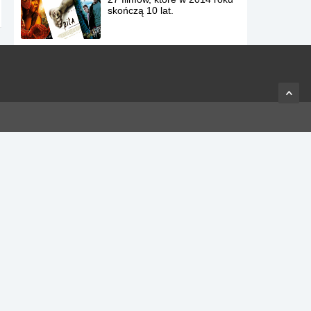
skończą 10 lat.
15 postanowień
noworocznych, którym i tak
nie podołasz.
Co się stanie kiedy będziesz
puszczać bańki mydlane w
temperaturze -9°C?
20 etapów wizyty u fryzjera
10 najlepszych wsadów w
NBA roku 2013.
Wojna na zimne ognie –
idealna zabawa na sylwestra.