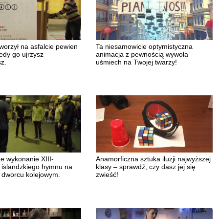
worzył na asfalcie pewien
Ta niesamowicie optymistyczna
edy go ujrzysz –
animacja z pewnością wywoła
z.
uśmiech na Twojej twarzy!
e wykonanie XIII-
Anamorficzna sztuka iluzji najwyższej
 islandzkiego hymnu na
klasy – sprawdź, czy dasz jej się
 dworcu kolejowym.
zwieść!