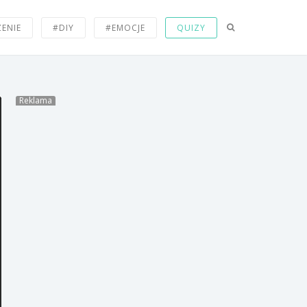
zmagasz się każdej nocy
przed zaśnięciem.
ZENIE
#DIY
#EMOCJE
QUIZY
12 objawów, że jesteś
zakochany.
Reklama
34 przepiękne zdjęcia przez
które zapragniesz zimy.
20 zdjęć z młodości znanych
osób.
16 dowodów na to, że randki
nie są dla Ciebie.
Rodzaje ludzi na domówce.