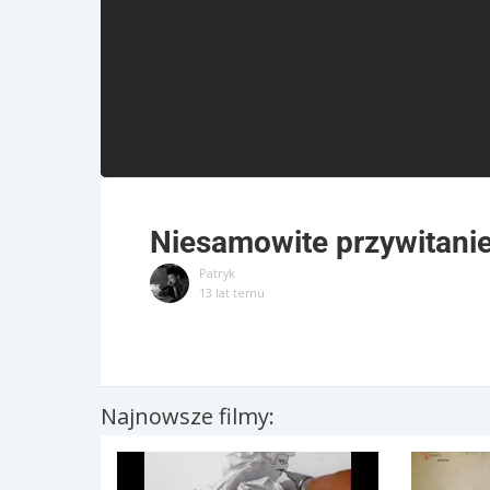
Niesamowite przywitani
Patryk
13 lat temu
Najnowsze filmy: