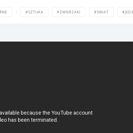
/
RNE
#SZTUKA
#ZWIERZAKI
#SWIAT
#JED