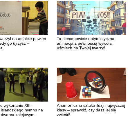
worzył na asfalcie pewien
Ta niesamowicie optymistyczna
edy go ujrzysz –
animacja z pewnością wywoła
z.
uśmiech na Twojej twarzy!
e wykonanie XIII-
Anamorficzna sztuka iluzji najwyższej
 islandzkiego hymnu na
klasy – sprawdź, czy dasz jej się
 dworcu kolejowym.
zwieść!