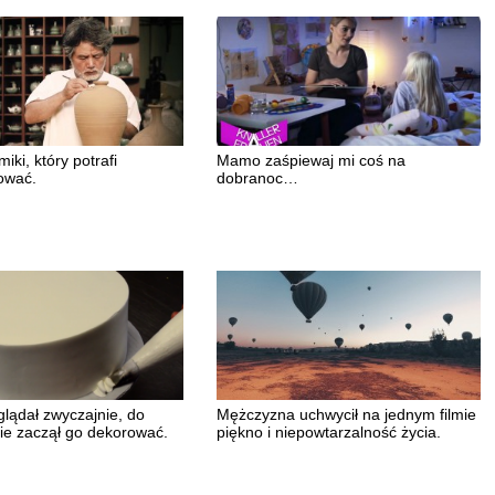
iki, który potrafi
Mamo zaśpiewaj mi coś na
ować.
dobranoc…
glądał zwyczajnie, do
Mężczyzna uchwycił na jednym filmie
nie zaczął go dekorować.
piękno i niepowtarzalność życia.