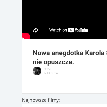
Nowa anegdotka Karola S
nie opuszcza.
Patryk
12 lat temu
Najnowsze filmy: