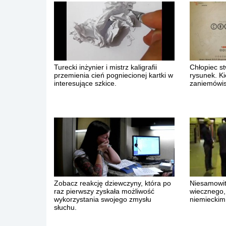
Turecki inżynier i mistrz kaligrafii
Chłopiec st
przemienia cień pogniecionej kartki w
rysunek. Ki
interesujące szkice.
zaniemówis
Zobacz reakcję dziewczyny, która po
Niesamowit
raz pierwszy zyskała możliwość
wiecznego,
wykorzystania swojego zmysłu
niemieckim
słuchu.