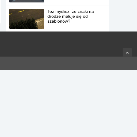
Też myślisz, że znaki na
drodze maluje się od
szablonów?
14 gwiazd, które łudząco
przypominają materace.
Prosto z Polski – marzec
2014. Czyli nasi rodacy w roli
głównej.
Trafna pisenka o dzisiejszych
czasach.
Człowiek, który jest
uzależniony od jedzenia
cegieł, żwiru i błota.