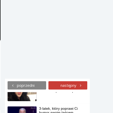
Airsoft kontra rzeczywistość.
Kwintesencja cebulactwa.
Rodzinna wycieczka po
Cieszynie.
Jak wygląda życie jak
marzenie? O tym opowie nam
dzisiaj Tiesto.
A Ty i tak powiesz, że Twoje
sobotnie poranki są ciężkie.
poprzedni
następny
Wrażliwa dziewczyna
straszona przez chłopaka.
3-latek, który poprawi Ci
humor swoim tańcem.