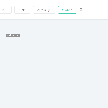
Genialna reklama The Times
ZENIE
#DIY
#EMOCJE
QUIZY
Czy jesteś pewny, że
dorastałeś w latach 90-tych?
Reklama
Grzegorz Rasiak, żyjąc
marzeniem – Historia
prawdziwa (TRAILER)
Zdjęcie odkrywkowej kopalni
diamentów znajdującej się na
wyspie.
Tak wygląda kulka od
pinballa, która utknęła
idealnie między bumperem a
kickerem.