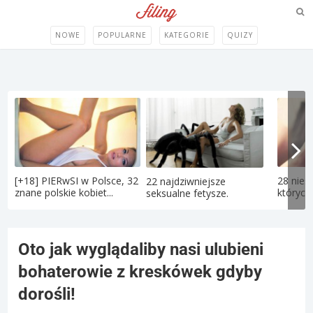
NOWE
POPULARNE
KATEGORIE
QUIZY
[+18] PIERwSI w Polsce, 32
28 nies
22 najdziwniejsze
znane polskie kobiet...
których 
seksualne fetysze.
Oto jak wyglądaliby nasi ulubieni
bohaterowie z kreskówek gdyby
dorośli!