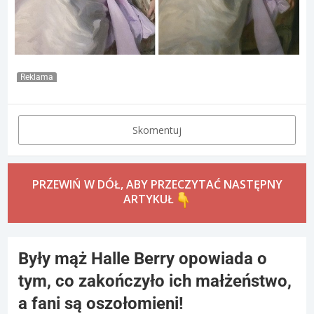
Reklama
Skomentuj
PRZEWIŃ W DÓŁ, ABY PRZECZYTAĆ NASTĘPNY
ARTYKUŁ
Były mąż Halle Berry opowiada o
tym, co zakończyło ich małżeństwo,
a fani są oszołomieni!