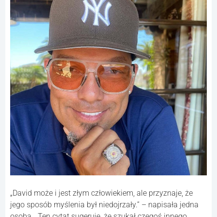
„David może i jest złym człowiekiem, ale przyznaje, że
jego sposób myślenia był niedojrzały.” – napisała jedna
osoba. „Ten cytat sugeruje, że szukał czegoś innego,