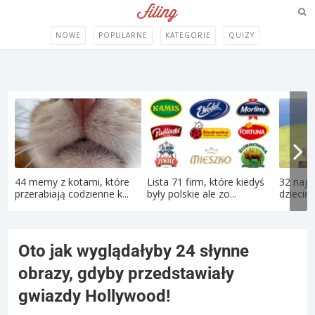
NOWE
POPULARNE
KATEGORIE
QUIZY
44 memy z kotami, które
Lista 71 firm, które kiedyś
32 najle
przerabiają codzienne k...
były polskie ale zo...
dziecińs
Oto jak wyglądałyby 24 słynne
obrazy, gdyby przedstawiały
gwiazdy Hollywood!