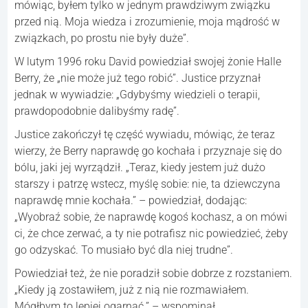
mówiąc, byłem tylko w jednym prawdziwym związku
przed nią. Moja wiedza i zrozumienie, moja mądrość w
związkach, po prostu nie były duże”.
W lutym 1996 roku David powiedział swojej żonie Halle
Berry, że „nie może już tego robić”. Justice przyznał
jednak w wywiadzie: „Gdybyśmy wiedzieli o terapii,
prawdopodobnie dalibyśmy radę”.
Justice zakończył tę część wywiadu, mówiąc, że teraz
wierzy, że Berry naprawdę go kochała i przyznaje się do
bólu, jaki jej wyrządził. „Teraz, kiedy jestem już dużo
starszy i patrzę wstecz, myślę sobie: nie, ta dziewczyna
naprawdę mnie kochała.” – powiedział, dodając:
„Wyobraź sobie, że naprawdę kogoś kochasz, a on mówi
ci, że chce zerwać, a ty nie potrafisz nic powiedzieć, żeby
go odzyskać. To musiało być dla niej trudne”.
Powiedział też, że nie poradził sobie dobrze z rozstaniem.
„Kiedy ją zostawiłem, już z nią nie rozmawiałem.
Mógłbym to lepiej ogarnąć.” – wspominał.