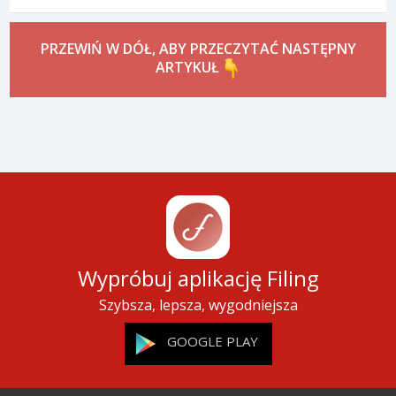
PRZEWIŃ W DÓŁ, ABY PRZECZYTAĆ NASTĘPNY
ARTYKUŁ
Wypróbuj aplikację Filing
Szybsza, lepsza, wygodniejsza
GOOGLE PLAY