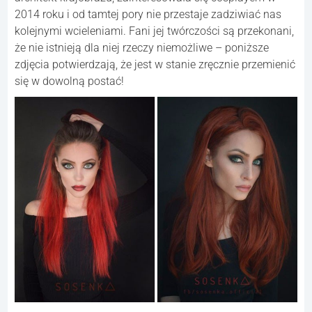
2014 roku i od tamtej pory nie przestaje zadziwiać nas
kolejnymi wcieleniami. Fani jej twórczości są przekonani,
że nie istnieją dla niej rzeczy niemożliwe – poniższe
zdjęcia potwierdzają, że jest w stanie zręcznie przemienić
się w dowolną postać!